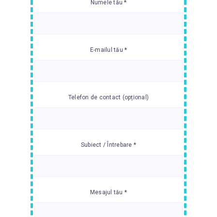
Numele tău *
E-mailul tău *
Telefon de contact (opțional)
Subiect / Întrebare *
Mesajul tău *