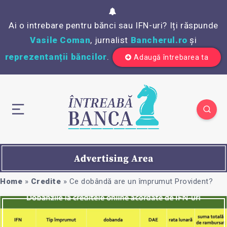
Ai o intrebare pentru bănci sau IFN-uri? Iți răspunde
Vasile Coman
, jurnalist
Bancherul.ro
și
reprezentanții băncilor
.
Adaugă întrebarea ta
Home
»
Credite
»
Ce dobândă are un împrumut Provident?