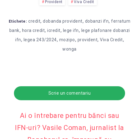
Provident
Viva Credit
,
,
,
credit
dobanda provident
dobanzi ifn
ferratum
Etichete:
,
,
,
,
bank
hora credit
icredit
lege ifn
lege plafonare dobanzi
,
,
,
,
,
ifn
legea 243/2024
mozipo
provident
Viva Credit
wonga
Scrie un comentariu
Ai o întrebare pentru bănci sau
IFN-uri? Vasile Coman, jurnalist la