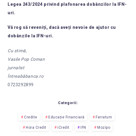
Legea 243/2024 privind plafonarea dobânzilor la IFN-
uri.
Vă rog să reveniți, dacă aveți nevoie de ajutor cu
dobânzile la IFN-uri.
Cu stimă,
Vasile Pop Coman
jurnalist
Întreabăbanca.ro
0723292899
Categorii:
Credite
Educație Financiară
Ferratum
Hora Credit
iCredit
IFN
Mozipo