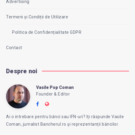
Advertising
Termeni și Condiții de Utilizare
Politica de Confidențialitate GDPR
Contact
Despre noi
Vasile Pop Coman
Vasile
Founder & Editor
Follow
Website:
Pop
me
https://intreababanca.ro/
Ai o intrebare pentru bănci sau IFN-uri? Iți răspunde Vasile
on
Coman, jurnalist Bancherul.ro și reprezentanții băncilor.
Facebook