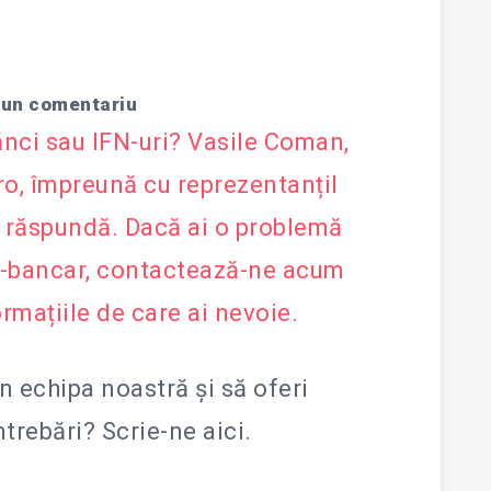
 un comentariu
ănci sau IFN-uri? Vasile Coman,
.ro, împreună cu reprezentanțiI
ți răspundă. Dacă ai o problemă
r-bancar, contactează-ne acum
ormațiile de care ai nevoie.
in echipa noastră și să oferi
întrebări?
Scrie-ne aici.