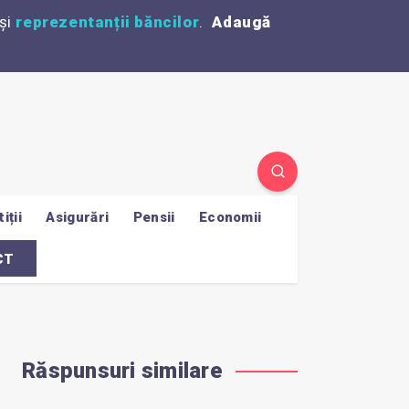
și
reprezentanții băncilor
.
Adaugă
iții
Asigurări
Pensii
Economii
CT
Răspunsuri similare