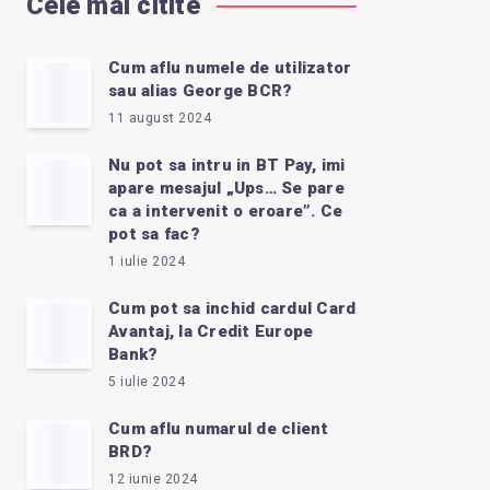
Cele mai citite
Cum aflu numele de utilizator
sau alias George BCR?
11 august 2024
Nu pot sa intru in BT Pay, imi
apare mesajul „Ups… Se pare
ca a intervenit o eroare”. Ce
pot sa fac?
1 iulie 2024
Cum pot sa inchid cardul Card
Avantaj, la Credit Europe
Bank?
5 iulie 2024
Cum aflu numarul de client
BRD?
12 iunie 2024