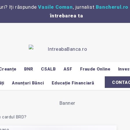
uri? Iți răspunde
Vasile Coman
, jurnalist
Bancherul.ro
întrebarea ta
Creanțe
BNR
CSALB
ASF
Fraude Online
Invest
CONTA
ți
Anunțuri Bănci
Educație Financiară
u cardul BRD?