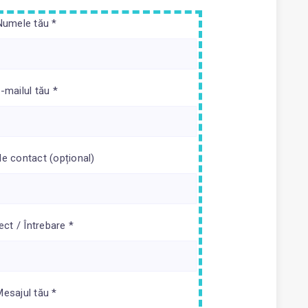
Numele tău *
-mailul tău *
de contact (opțional)
ect / Întrebare *
Mesajul tău *