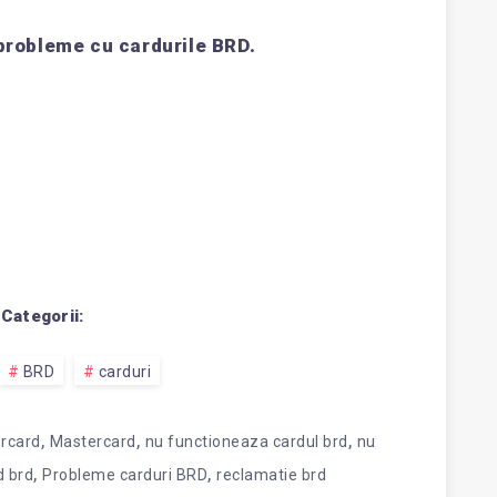
 probleme cu cardurile BRD.
Categorii:
BRD
carduri
,
,
,
rcard
Mastercard
nu functioneaza cardul brd
nu
,
,
d brd
Probleme carduri BRD
reclamatie brd