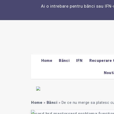
Ai o intrebare pentru bănci sau IFN-
Home
Bănci
IFN
Recuperare 
Noută
Home
»
Bănci
»
De ce nu merge sa platesc c