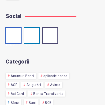
Social
Faceb
Linke
Email
Contact
ook
din
me!
Follow me!
Visit me!
Categorii
Anunțuri Bănci
aplicatie banca
ASF
Asigurări
Avinto
Axi Card
Banca Transilvania
Bănci
Bani
BCE