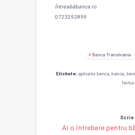
Întreabăbanca.ro
0723292899
Banca Transilvania
,
,
Etichete:
aplicatie banca
banca
banc
factur
Scrie
Ai o întrebare pentru b