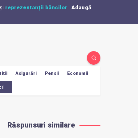
și
reprezentanții băncilor
.
Adaugă
iții
Asigurări
Pensii
Economii
CT
Răspunsuri similare