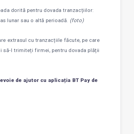
oada dorită pentru dovada tranzacțiilor:
tras lunar sau o altă perioadă.
(foto)
re extrasul cu tranzacțiile făcute, pe care
i să-l trimiteți firmei, pentru dovada plății
nevoie de ajutor cu aplicația BT Pay de