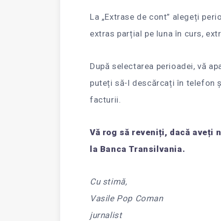
La „Extrase de cont” alegeți peri
extras parțial pe luna în curs, ex
După selectarea perioadei, vă apa
puteți să-l descărcați în telefon ș
facturii.
Vă rog să reveniți, dacă aveți 
la Banca Transilvania.
Cu stimă,
Vasile Pop Coman
jurnalist