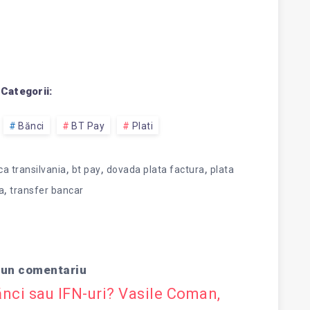
Categorii:
Bănci
BT Pay
Plati
,
,
,
a transilvania
bt pay
dovada plata factura
plata
,
a
transfer bancar
 un comentariu
ănci sau IFN-uri? Vasile Coman,