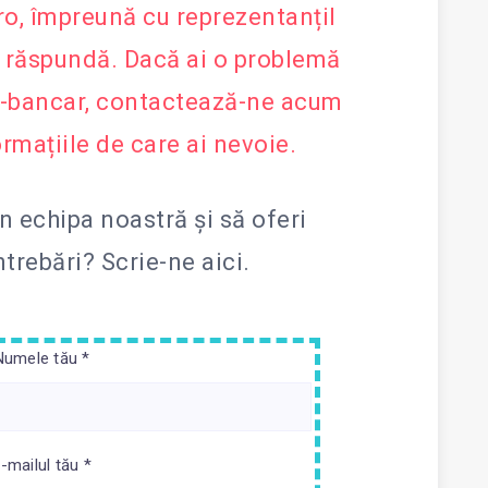
.ro, împreună cu reprezentanțiI
ți răspundă. Dacă ai o problemă
r-bancar, contactează-ne acum
ormațiile de care ai nevoie.
in echipa noastră și să oferi
întrebări?
Scrie-ne aici.
Numele tău *
-mailul tău *