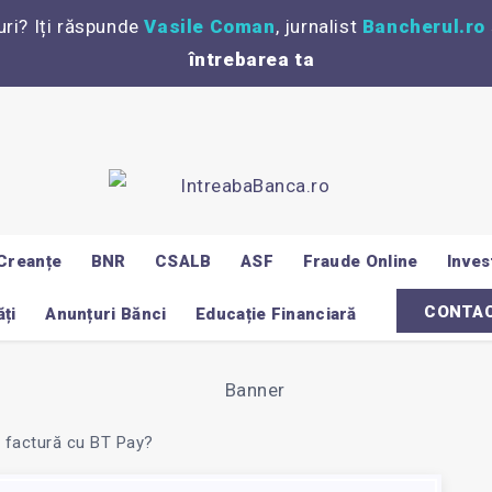
uri? Iți răspunde
Vasile Coman
, jurnalist
Bancherul.ro
întrebarea ta
Creanțe
BNR
CSALB
ASF
Fraude Online
Invest
CONTA
ți
Anunțuri Bănci
Educație Financiară
 factură cu BT Pay?