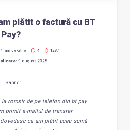
m plătit o factură cu BT
Pay?
1
min de citire
4
1287
alizare:
9 august 2025
a la romsir de pe telefon din bt pay
m primit e-mailul de transfer
ă dovedesc ca am plătit acea sumă