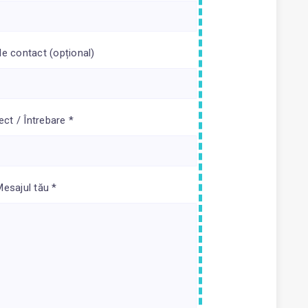
de contact (opțional)
ect / Întrebare *
Mesajul tău *