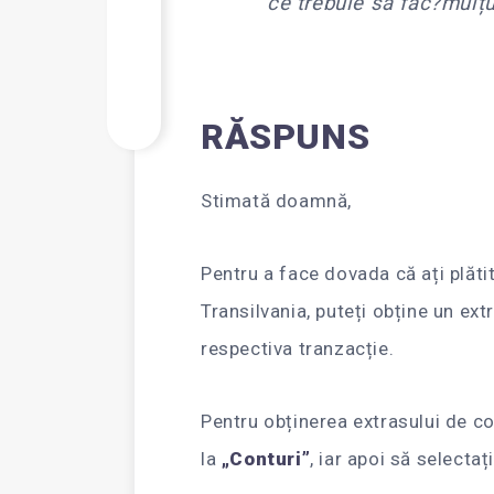
ce trebuie să fac?mul
RĂSPUNS
Stimată doamnă,
Pentru a face dovada că ați plăti
Transilvania, puteți obține un ext
respectiva tranzacție.
Pentru obținerea extrasului de co
la
„Conturi”
, iar apoi să selectaț