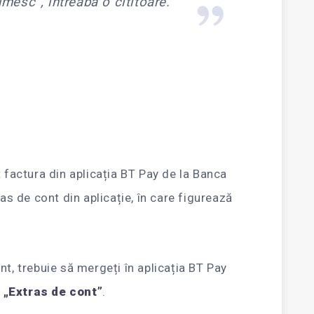
țumesc”
, întreabă o cititoare.
t factura din aplicația BT Pay de la Banca
ras de cont din aplicație, în care figurează
nt, trebuie să mergeți în aplicația BT Pay
i
„Extras de cont”
.