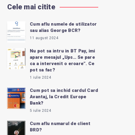
Cele mai citite
Cum aflu numele de utilizator
sau alias George BCR?
11 august 2024
Nu pot sa intru in BT Pay, imi
apare mesajul „Ups… Se pare
ca a intervenit o eroare”. Ce
pot sa fac?
1 iulie 2024
Cum pot sa inchid cardul Card
Avantaj, la Credit Europe
Bank?
5 iulie 2024
Cum aflu numarul de client
BRD?