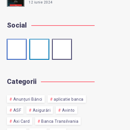
12 iunie 2024
Social
Facebook
Linkedin
Email
Follow
Visit
Contact
me!
me!
me!
Categorii
Anunțuri Bănci
aplicatie banca
ASF
Asigurări
Avinto
Axi Card
Banca Transilvania