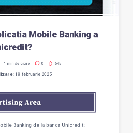
plicatia Mobile Banking a
icredit?
1
min de citire
0
645
lizare:
18 februarie 2025
Mobile Banking de la banca Unicredit: