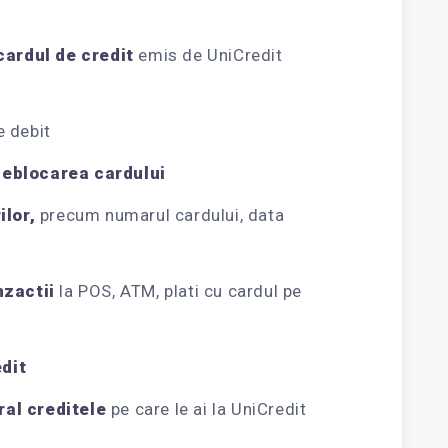
 cardul de credit
emis de UniCredit
 debit
deblocarea cardului
ilor,
precum numarul cardului, data
nzactii
la POS, ATM, plati cu cardul pe
dit
ral creditele
pe care le ai la UniCredit