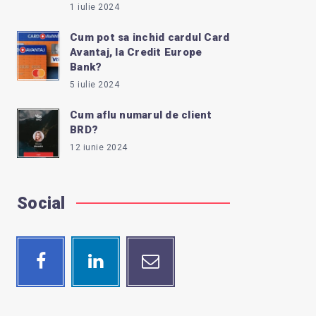
1 iulie 2024
Cum pot sa inchid cardul Card
Avantaj, la Credit Europe
Bank?
5 iulie 2024
Cum aflu numarul de client
BRD?
12 iunie 2024
Social
Facebook
Linkedin
Email
Follow
Visit
Contact
me!
me!
me!