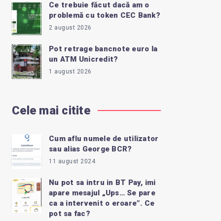
Ce trebuie făcut dacă am o
problemă cu token CEC Bank?
2 august 2026
Pot retrage bancnote euro la
un ATM Unicredit?
1 august 2026
Cele mai citite
Cum aflu numele de utilizator
sau alias George BCR?
11 august 2024
Nu pot sa intru in BT Pay, imi
apare mesajul „Ups… Se pare
ca a intervenit o eroare”. Ce
pot sa fac?