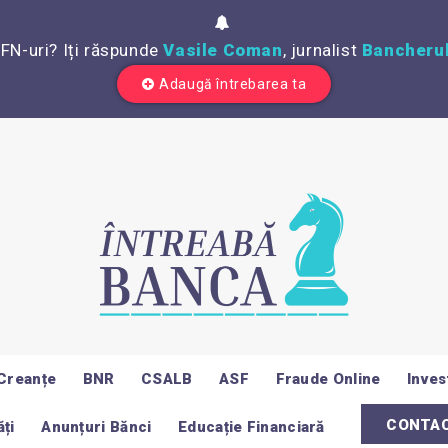
IFN-uri? Iți răspunde
Vasile Coman
, jurnalist
Bancherul
Adaugă întrebarea ta
Creanțe
BNR
CSALB
ASF
Fraude Online
Invest
CONTA
ți
Anunțuri Bănci
Educație Financiară