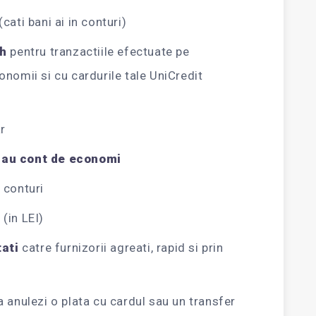
(cati bani ai in conturi)
sh
pentru tranzactiile efectuate pe
onomii si cu cardurile tale UniCredit
r
sau cont de economi
e conturi
e
(in LEI)
tati
catre furnizorii agreati, rapid si prin
sa anulezi o plata cu cardul sau un transfer