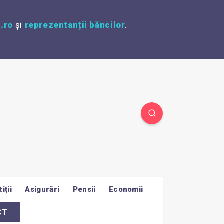
.ro
și
reprezentanții băncilor
.
iții
Asigurări
Pensii
Economii
CT