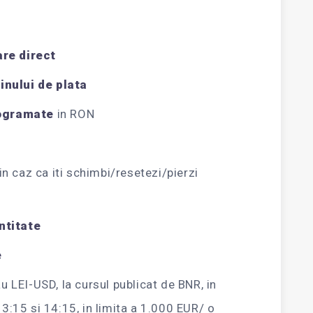
are direct
inului de plata
rogramate
in RON
in caz ca iti schimbi/resetezi/pierzi
ntitate
e
 LEI-USD, la cursul publicat de BNR, in
 13:15 si 14:15, in limita a 1.000 EUR/ o