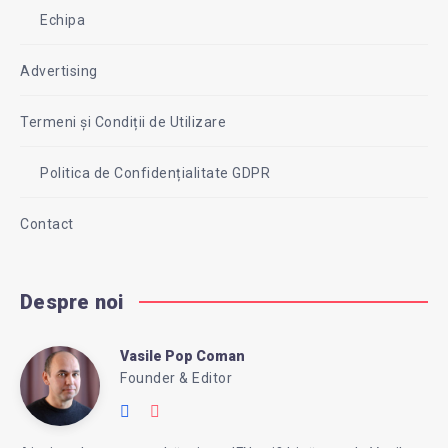
Echipa
Advertising
Termeni și Condiții de Utilizare
Politica de Confidențialitate GDPR
Contact
Despre noi
Vasile Pop Coman
Vasile
Founder & Editor
Follow
Website:
Pop
me
https://intreababanca.ro/