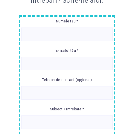
întrebări?
Scrie-ne aici.
Numele tău *
E-mailul tău *
Telefon de contact (opțional)
Subiect / Întrebare *