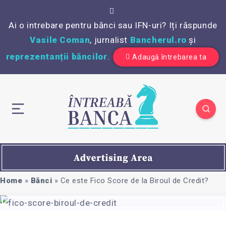
Ai o intrebare pentru bănci sau IFN-uri? Iți răspunde
Vasile Coman
, jurnalist
Bancherul.ro
și
reprezentanții băncilor
.
Adaugă întrebarea ta
Home
»
Bănci
»
Ce este Fico Score de la Biroul de Credit?