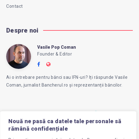
Contact
Despre noi
Vasile Pop Coman
Vasile
Founder & Editor
Follow
Website:
Pop
me
https://intreababanca.ro/
Ai o intrebare pentru bănci sau IFN-uri? Iți răspunde Vasile
on
Coman, jurnalist Bancherul.ro și reprezentanții băncilor.
Facebook
Coman
Nouă ne pasă ca datele tale personale să
rămână confidențiale