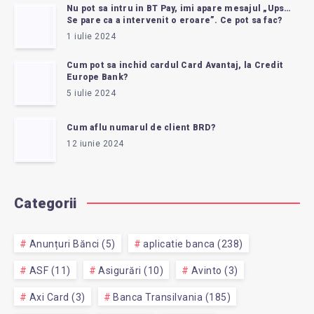
Nu pot sa intru in BT Pay, imi apare mesajul „Ups…
Se pare ca a intervenit o eroare”. Ce pot sa fac?
1 iulie 2024
Cum pot sa inchid cardul Card Avantaj, la Credit
Europe Bank?
5 iulie 2024
Cum aflu numarul de client BRD?
12 iunie 2024
Categorii
Anunțuri Bănci (5)
aplicatie banca (238)
ASF (11)
Asigurări (10)
Avinto (3)
Axi Card (3)
Banca Transilvania (185)