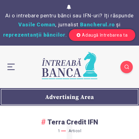
Ai o intrebare pentru bănci sau IFN-uri? Iți răspunde
Vasile Coman
, jurnalist
Bancherul.ro
și
reprezentanții băncilor
.
Adaugă întrebarea ta
1
Terra Credit IFN
1
Articol