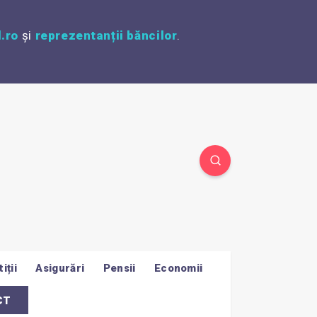
.ro
și
reprezentanții băncilor
.
iții
Asigurări
Pensii
Economii
CT