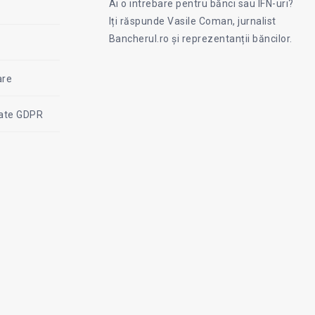
Ai o intrebare pentru bănci sau IFN-uri?
on
Iți răspunde Vasile Coman, jurnalist
Facebook
Coman
Bancherul.ro și reprezentanții băncilor.
are
itate GDPR