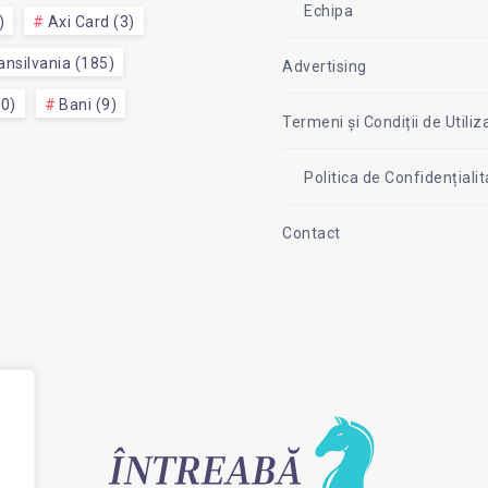
Echipa
)
Axi Card (3)
nsilvania (185)
Advertising
50)
Bani (9)
Termeni și Condiții de Utiliz
Politica de Confidențial
Contact