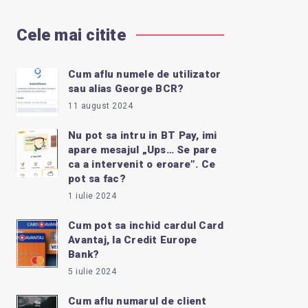
Cele mai citite
Cum aflu numele de utilizator
sau alias George BCR?
11 august 2024
Nu pot sa intru in BT Pay, imi
apare mesajul „Ups… Se pare
ca a intervenit o eroare”. Ce
pot sa fac?
1 iulie 2024
Cum pot sa inchid cardul Card
Avantaj, la Credit Europe
Bank?
5 iulie 2024
Cum aflu numarul de client