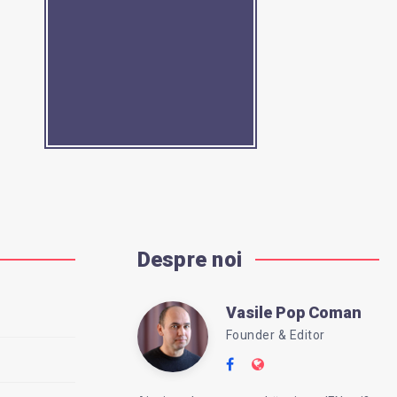
Despre noi
Vasile Pop Coman
Vasile
Founder & Editor
Follow
Website:
Pop
me
https://intreababanc