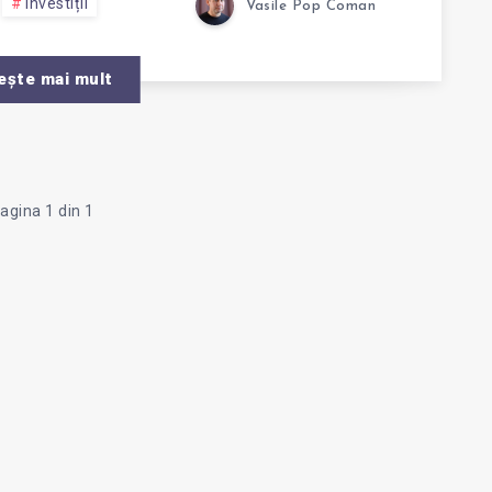
U
Investiții
Vasile Pop Coman
ește mai mult
GEREA
OR
agina 1 din 1
ORMA
RY