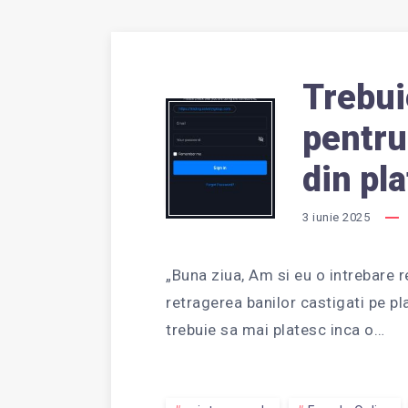
Trebui
TREBU
pentru
din pl
SĂ
3 iunie 2025
PLĂTE
„Buna ziua, Am si eu o intrebare 
retragerea banilor castigati pe p
trebuie sa mai platesc inca o…
TAXĂ