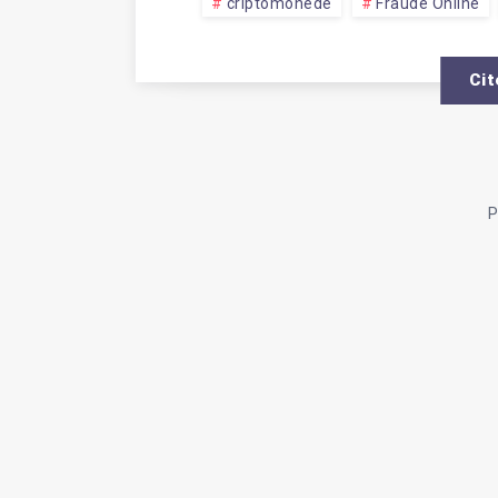
PENTR
criptomonede
Fraude Online
Cit
RETRA
BANIL
P
DIN
PLATF
SOLVE