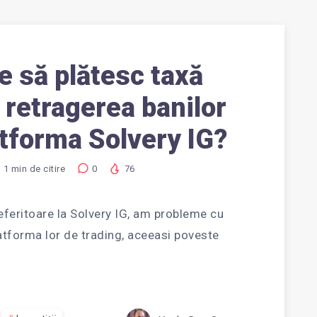
e să plătesc taxă
IE
 retragerea banilor
atforma Solvery IG?
1
min de citire
0
76
SC
referitoare la Solvery IG, am probleme cu
latforma lor de trading, aceeasi poveste