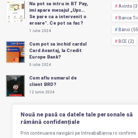
Nu pot sa intru in BT Pay,
Avinto (3
imi apare mesajul „Ups…
Se pare ca a intervenit o
Banca Tra
eroare”. Ce pot sa fac?
Bănci (5
1 iulie 2024
BCE (2)
Cum pot sa inchid cardul
Card Avantaj, la Credit
Europe Bank?
5 iulie 2024
Cum aflu numarul de
client BRD?
12 iunie 2024
Nouă ne pasă ca datele tale personale să
rămână confidențiale
Prin continuarea navigării pe
IntreabaBanca.ro
confirmi