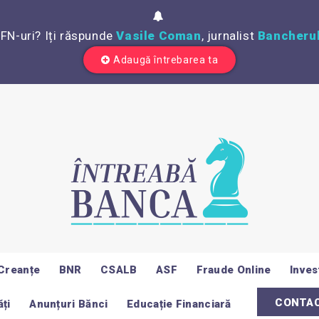
IFN-uri? Iți răspunde
Vasile Coman
, jurnalist
Bancherul
Adaugă întrebarea ta
Creanțe
BNR
CSALB
ASF
Fraude Online
Invest
CONTA
ți
Anunțuri Bănci
Educație Financiară