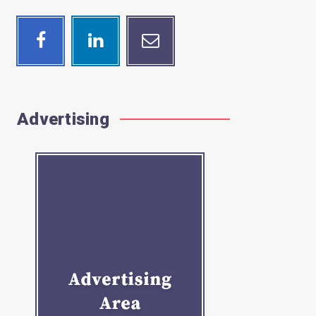
Facebook
Linkedin
Email
Follow
Visit
Contact
me!
me!
me!
Advertising