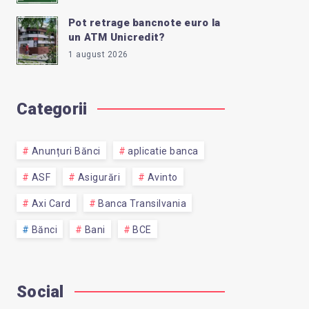
Pot retrage bancnote euro la
un ATM Unicredit?
1 august 2026
Categorii
Anunțuri Bănci
aplicatie banca
ASF
Asigurări
Avinto
Axi Card
Banca Transilvania
Bănci
Bani
BCE
Social