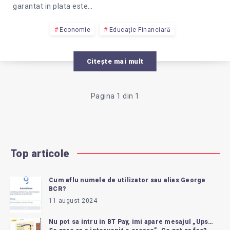
garantat in plata este…
Economie
Educație Financiară
Citește mai mult
Pagina 1 din 1
Top articole
Cum aflu numele de utilizator sau alias George
BCR?
11 august 2024
Nu pot sa intru in BT Pay, imi apare mesajul „Ups…