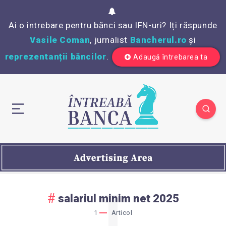
Ai o intrebare pentru bănci sau IFN-uri? Iți răspunde
Vasile Coman
, jurnalist
Bancherul.ro
și
reprezentanții băncilor
.
Adaugă întrebarea ta
1
salariul minim net 2025
1
Articol