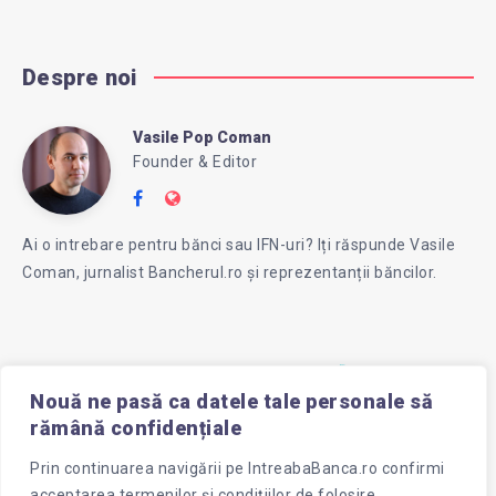
Despre noi
Vasile Pop Coman
Vasile
Founder & Editor
Follow
Website:
Pop
me
https://intreababanca.ro/
Ai o intrebare pentru bănci sau IFN-uri? Iți răspunde Vasile
on
Coman, jurnalist Bancherul.ro și reprezentanții băncilor.
Facebook
Coman
Nouă ne pasă ca datele tale personale să
rămână confidențiale
Prin continuarea navigării pe
IntreabaBanca.ro
confirmi
acceptarea termenilor și condițiilor de folosire.