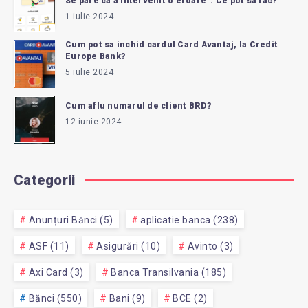
Se pare ca a intervenit o eroare”. Ce pot sa fac?
1 iulie 2024
Cum pot sa inchid cardul Card Avantaj, la Credit
Europe Bank?
5 iulie 2024
Cum aflu numarul de client BRD?
12 iunie 2024
Categorii
Anunțuri Bănci (5)
aplicatie banca (238)
ASF (11)
Asigurări (10)
Avinto (3)
Axi Card (3)
Banca Transilvania (185)
Bănci (550)
Bani (9)
BCE (2)