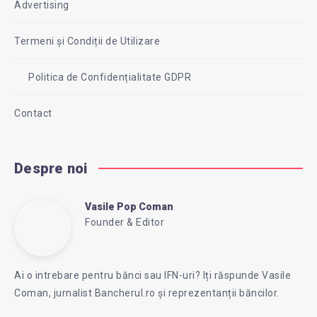
Advertising
Termeni și Condiții de Utilizare
Politica de Confidențialitate GDPR
Contact
Despre noi
Vasile Pop Coman
Vasile
Founder & Editor
Follow
Website:
Pop
me
https://intreababanca.ro/
Ai o intrebare pentru bănci sau IFN-uri? Iți răspunde Vasile
on
Coman, jurnalist Bancherul.ro și reprezentanții băncilor.
Facebook