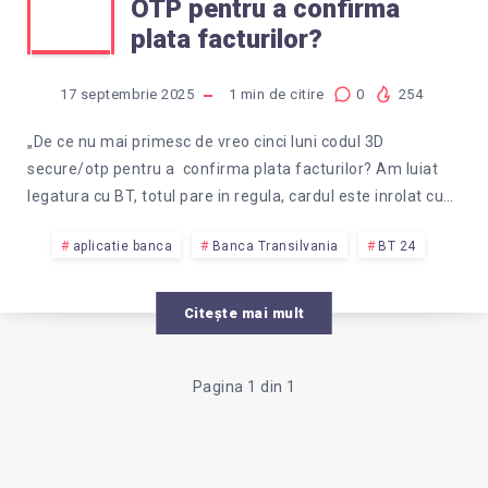
OTP pentru a confirma
CE
plata facturilor?
NU
17 septembrie 2025
1
min de citire
0
254
PRIMESC
„De ce nu mai primesc de vreo cinci luni codul 3D
secure/otp pentru a confirma plata facturilor? Am luiat
CODUL
legatura cu BT, totul pare in regula, cardul este inrolat cu…
OTP
aplicatie banca
Banca Transilvania
BT 24
PENTRU
Citește mai mult
A
Pagina 1 din 1
CONFIRMA