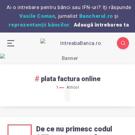
Ai o intrebare pentru bănci sau IFN-uri? Iți răspunde
Vasile Coman
, jurnalist
Bancherul.ro
și
reprezentanții băncilor
.
Adaugă întrebarea ta
1
plata factura online
1
Articol
De ce nu primesc codul
DE