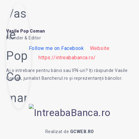
Vasi
le
Vasile Pop Coman
Founder & Editor
Follow me on Facebook
Website:
Pop
https://intreababanca.ro/
Ai o intrebare pentru bănci sau IFN-uri? Iți răspunde Vasile
Co
Coman, jurnalist Bancherul.ro și reprezentanții băncilor.
man
Realizat de
GCWEB.RO