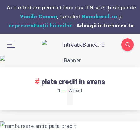
Ai o intrebare pentru bănci sau IFN-uri? Iți răspunde
Vasile Coman
, jurnalist
Bancherul.ro
și
reprezentanții băncilor
.
Adaugă întrebarea ta
1
plata credit in avans
1
Articol