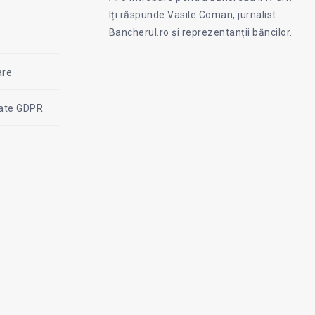
on
Iți răspunde Vasile Coman, jurnalist
Facebook
Coman
Bancherul.ro și reprezentanții băncilor.
are
itate GDPR