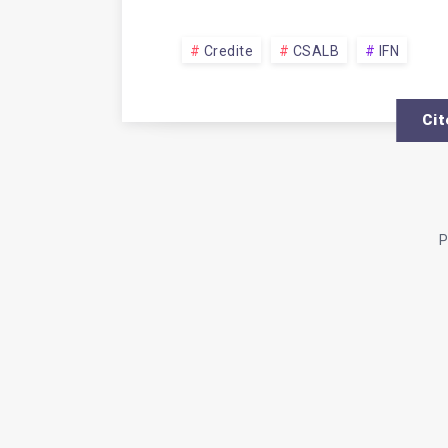
Credite
CSALB
IFN
Cit
P