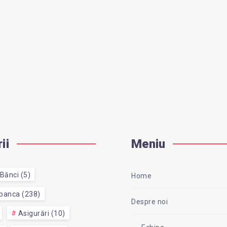
ii
Meniu
Bănci (5)
Home
 banca (238)
Despre noi
Asigurări (10)