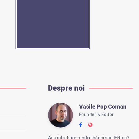
Despre noi
Vasile Pop Coman
Vasile
Founder & Editor
Follow
Website:
Pop
me
https://intreababanc
Ai o intrebare pentru bănci sau IFN-uri?