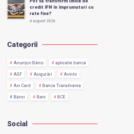
Pot să transform liniile de
credit IFN în împrumuturi cu
rate fixe?
4 august 2026
Categorii
Anunțuri Bănci
aplicatie banca
ASF
Asigurări
Avinto
Axi Card
Banca Transilvania
Bănci
Bani
BCE
Social