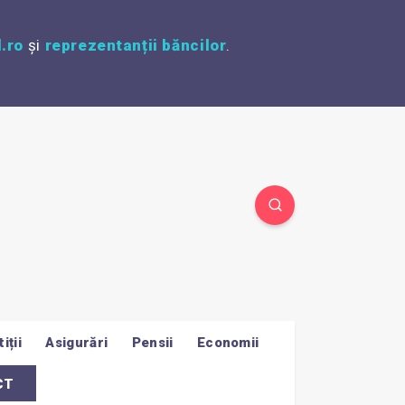
.ro
și
reprezentanții băncilor
.
iții
Asigurări
Pensii
Economii
CT