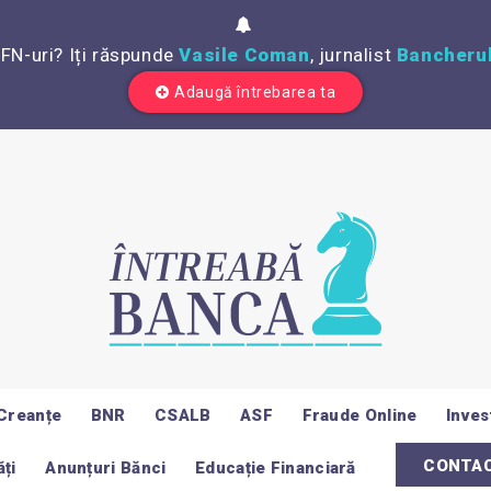
IFN-uri? Iți răspunde
Vasile Coman
, jurnalist
Bancherul
Adaugă întrebarea ta
Creanțe
BNR
CSALB
ASF
Fraude Online
Invest
CONTA
ți
Anunțuri Bănci
Educație Financiară