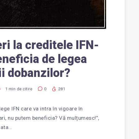
ri la creditele IFN-
eneficia de legea
ii dobanzilor?
1
min de citire
0
281
ege IFN care va intra în vigoare în
mari, nu putem beneficia? Vă mulțumesc!”,
mata…