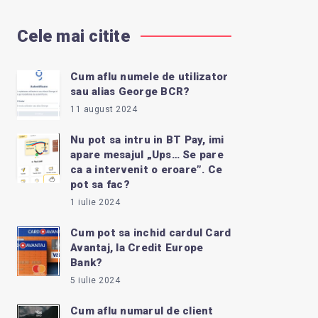
Cele mai citite
Cum aflu numele de utilizator
sau alias George BCR?
11 august 2024
Nu pot sa intru in BT Pay, imi
apare mesajul „Ups… Se pare
ca a intervenit o eroare”. Ce
pot sa fac?
1 iulie 2024
Cum pot sa inchid cardul Card
Avantaj, la Credit Europe
Bank?
5 iulie 2024
Cum aflu numarul de client