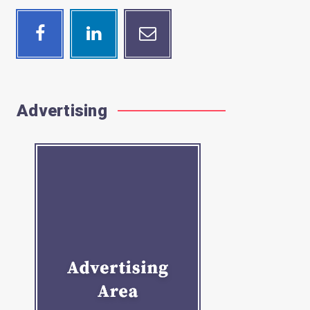
Facebook
Linkedin
Email
Follow
Visit
Contact
me!
me!
me!
Advertising