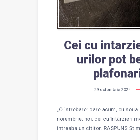
Cei cu intarzie
urilor pot b
plafonar
29 octombrie 2024
„O întrebare: oare acum, cu noua l
noiembrie, noi, cei cu întârzieri 
intreaba un cititor. RASPUNS Sti