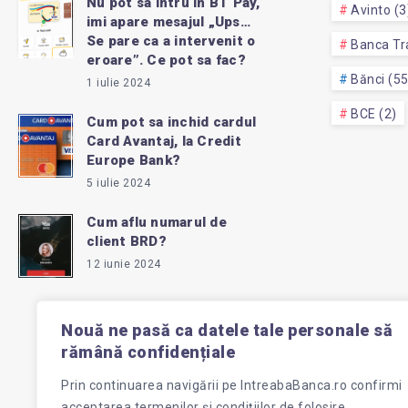
Nu pot sa intru in BT Pay,
Avinto (3
imi apare mesajul „Ups…
Se pare ca a intervenit o
Banca Tra
eroare”. Ce pot sa fac?
Bănci (5
1 iulie 2024
BCE (2)
Cum pot sa inchid cardul
Card Avantaj, la Credit
Europe Bank?
5 iulie 2024
Cum aflu numarul de
client BRD?
12 iunie 2024
Nouă ne pasă ca datele tale personale să
rămână confidențiale
Prin continuarea navigării pe
IntreabaBanca.ro
confirmi
acceptarea termenilor și condițiilor de folosire.