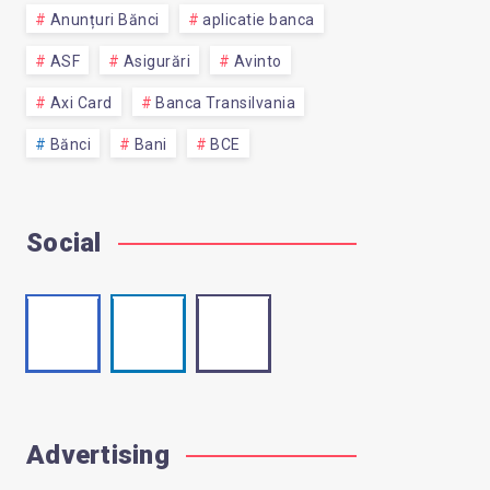
Anunțuri Bănci
aplicatie banca
ASF
Asigurări
Avinto
Axi Card
Banca Transilvania
Bănci
Bani
BCE
Social
Facebook
Linkedin
Email
Follow
Visit
Contact
me!
me!
me!
Advertising