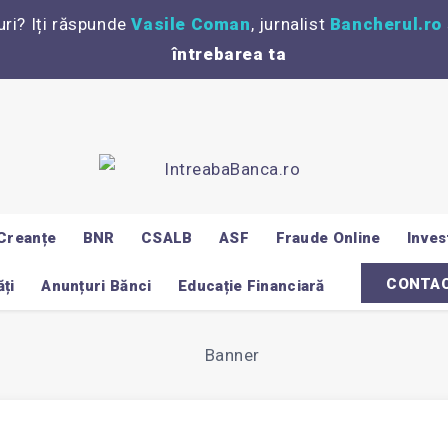
uri? Iți răspunde
Vasile Coman
, jurnalist
Bancherul.ro
întrebarea ta
Creanțe
BNR
CSALB
ASF
Fraude Online
Invest
CONTA
ți
Anunțuri Bănci
Educație Financiară