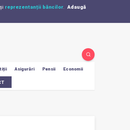
și
reprezentanții băncilor
.
Adaugă
iții
Asigurări
Pensii
Economii
CT