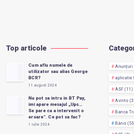
Top articole
Categor
Cum aflu numele de
Anunțuri 
utilizator sau alias George
BCR?
aplicatie
11 august 2024
ASF (11)
Nu pot sa intru in BT Pay,
Avinto (3
imi apare mesajul „Ups…
Se pare ca a intervenit o
Banca Tra
eroare”. Ce pot sa fac?
Bănci (5
1 iulie 2024