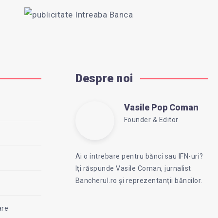
Despre noi
Vasile Pop Coman
Vasile
Founder & Editor
Follow
Website:
Pop
me
https://intreababanca.ro
Ai o intrebare pentru bănci sau IFN-uri?
on
Iți răspunde Vasile Coman, jurnalist
Facebook
Coman
Bancherul.ro și reprezentanții băncilor.
are