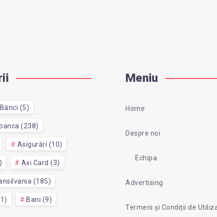
ii
Meniu
Bănci (5)
Home
 banca (238)
Despre noi
Asigurări (10)
Echipa
)
Axi Card (3)
nsilvania (185)
Advertising
51)
Bani (9)
Termeni și Condiții de Utiliz