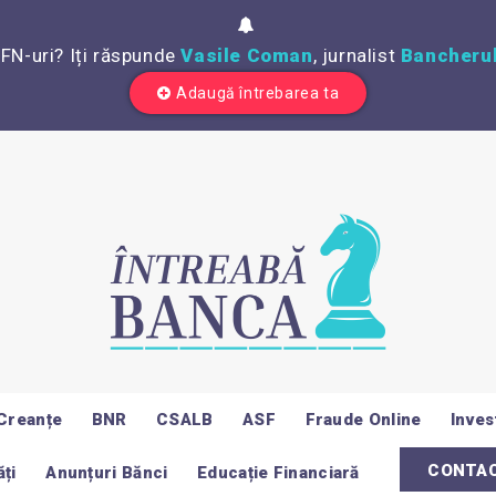
IFN-uri? Iți răspunde
Vasile Coman
, jurnalist
Bancherul
Adaugă întrebarea ta
Creanțe
BNR
CSALB
ASF
Fraude Online
Invest
CONTA
ți
Anunțuri Bănci
Educație Financiară