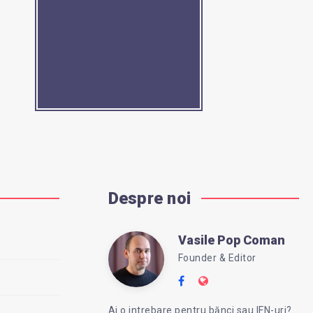
Despre noi
Vasile Pop Coman
Vasile
Founder & Editor
Follow
Website:
Pop
me
https://intreababanc
Ai o intrebare pentru bănci sau IFN-uri?