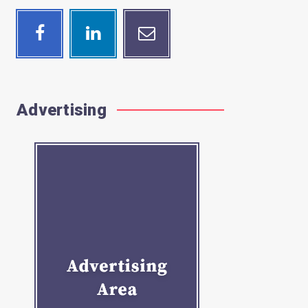
Facebook
Linkedin
Email
Follow
Visit
Contact
me!
me!
me!
Advertising