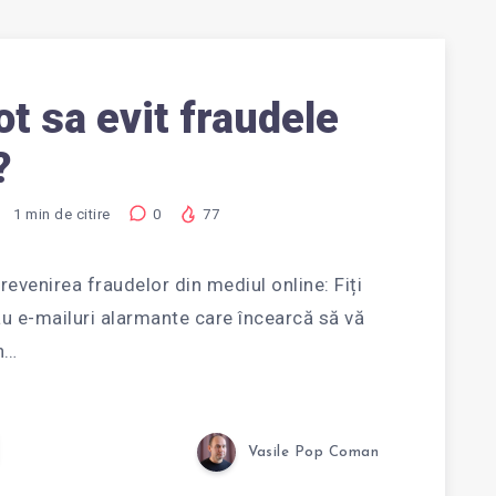
t sa evit fraudele
?
1
min de citire
0
77
evenirea fraudelor din mediul online: Fiți
u e-mailuri alarmante care încearcă să vă
n…
Vasile Pop Coman