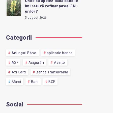
Unde să apelez dacă băncile
îmi refuză refinanțarea IFN-
urilor?
5 august 2026
Categorii
Anunțuri Bănci
aplicatie banca
ASF
Asigurări
Avinto
Axi Card
Banca Transilvania
Bănci
Bani
BCE
Social