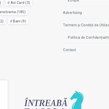
Echipa
)
Axi Card (3)
nsilvania (185)
Advertising
52)
Bani (9)
Termeni și Condiții de Utiliz
Politica de Confidențial
Contact