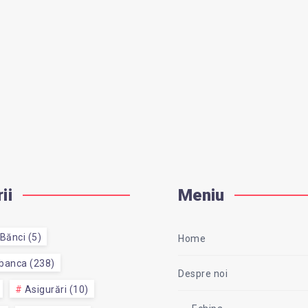
ii
Meniu
Bănci (5)
Home
 banca (238)
Despre noi
Asigurări (10)