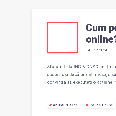
Cum po
CUM
online
POT
14 iunie 2024
Sfaturi de la ING & DNSC pentru pr
SA
suspicioși dacă primiți mesaje sa
convingă să executați o acțiune î
EVIT
Anunțuri Bănci
Fraude Online