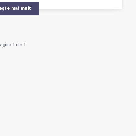
ELE
ește mai mult
E?
agina 1 din 1