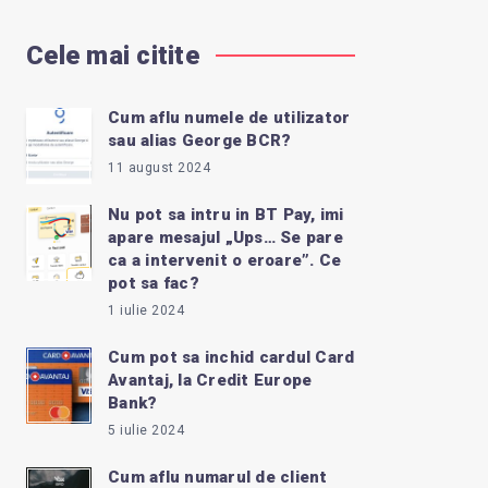
Cele mai citite
Cum aflu numele de utilizator
sau alias George BCR?
11 august 2024
Nu pot sa intru in BT Pay, imi
apare mesajul „Ups… Se pare
ca a intervenit o eroare”. Ce
pot sa fac?
1 iulie 2024
Cum pot sa inchid cardul Card
Avantaj, la Credit Europe
Bank?
5 iulie 2024
Cum aflu numarul de client