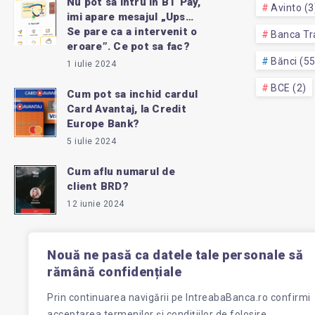
Nu pot sa intru in BT Pay,
Avinto (3
imi apare mesajul „Ups…
Se pare ca a intervenit o
Banca Tra
eroare”. Ce pot sa fac?
Bănci (5
1 iulie 2024
BCE (2)
Cum pot sa inchid cardul
Card Avantaj, la Credit
Europe Bank?
5 iulie 2024
Cum aflu numarul de
client BRD?
12 iunie 2024
Nouă ne pasă ca datele tale personale să
rămână confidențiale
Prin continuarea navigării pe
IntreabaBanca.ro
confirmi
acceptarea termenilor și condițiilor de folosire.