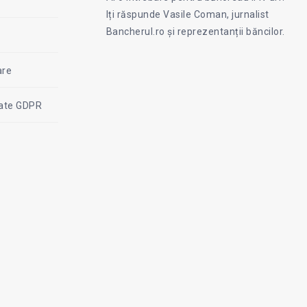
on
Iți răspunde Vasile Coman, jurnalist
Facebook
Coman
Bancherul.ro și reprezentanții băncilor.
are
itate GDPR