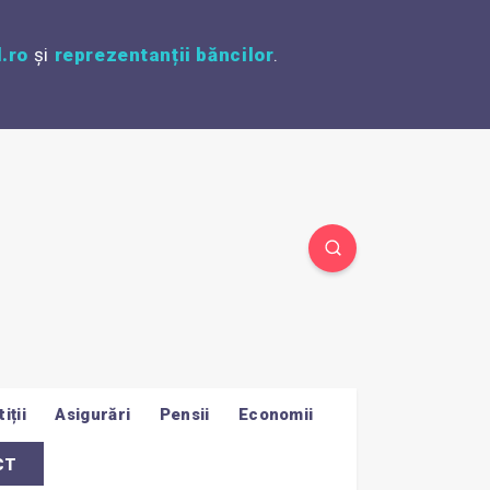
.ro
și
reprezentanții băncilor
.
iții
Asigurări
Pensii
Economii
CT