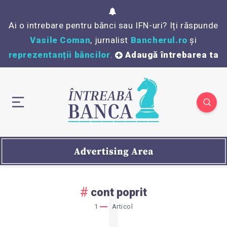
Ai o intrebare pentru bănci sau IFN-uri? Iți răspunde
Vasile Coman
, jurnalist
Bancherul.ro
și
reprezentanții băncilor
.
Adaugă întrebarea ta
1
cont poprit
1
Articol