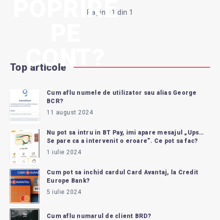
POPRIRE
Pagina 1 din 1
PE
CONT?
Top articole
Cum aflu numele de utilizator sau alias George
BCR?
11 august 2024
Nu pot sa intru in BT Pay, imi apare mesajul „Ups…
Se pare ca a intervenit o eroare”. Ce pot sa fac?
1 iulie 2024
Cum pot sa inchid cardul Card Avantaj, la Credit
Europe Bank?
5 iulie 2024
Cum aflu numarul de client BRD?