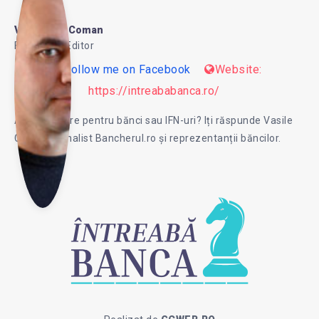
le
Vasile Pop Coman
Founder & Editor
Follow me on Facebook
Website:
Pop
https://intreababanca.ro/
Ai o intrebare pentru bănci sau IFN-uri? Iți răspunde Vasile
Co
Coman, jurnalist Bancherul.ro și reprezentanții băncilor.
man