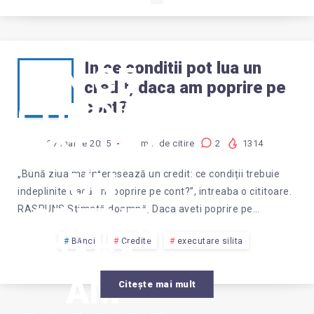
In ce conditii pot lua un
IN CE
credit, daca am poprire pe
CONDITII
cont?
POT LUA
27 martie 2025
1
min de citire
2
1314
UN
„Bună ziua ma interesează un credit: ce condiții trebuie
indeplinite dacă am poprire pe cont?”, intreaba o cititoare.
CREDIT,
RASPUNS Stimată doamnă, Daca aveti poprire pe…
DACA
Bănci
Credite
executare silita
AM
Citește mai mult