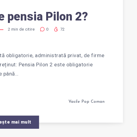
e pensia Pilon 2?
2
min de citire
0
72
tă obligatorie, administrată privat, de firme
A
reținut: Pensia Pilon 2 este obligatorie
de până…
Vasile Pop Coman
ește mai mult