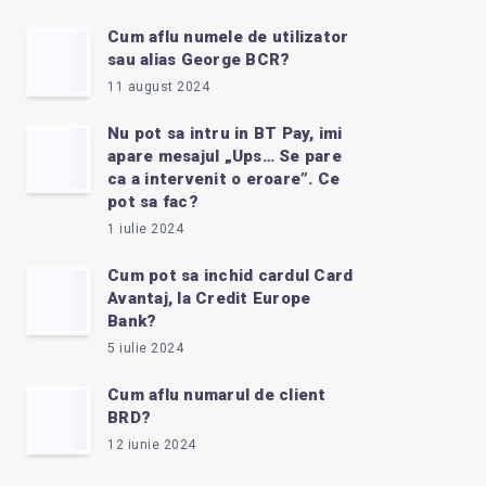
Cum aflu numele de utilizator
sau alias George BCR?
11 august 2024
Nu pot sa intru in BT Pay, imi
apare mesajul „Ups… Se pare
ca a intervenit o eroare”. Ce
pot sa fac?
1 iulie 2024
Cum pot sa inchid cardul Card
Avantaj, la Credit Europe
Bank?
5 iulie 2024
Cum aflu numarul de client
BRD?
12 iunie 2024