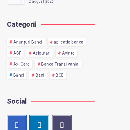
2 august 2026
Categorii
Anunțuri Bănci
aplicatie banca
ASF
Asigurări
Avinto
Axi Card
Banca Transilvania
Bănci
Bani
BCE
Social
Facebook
Linkedin
Email
Follow
Visit
Contact