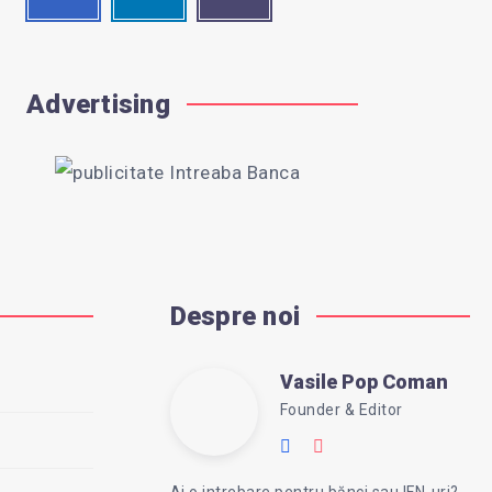
me!
me!
me!
Advertising
Despre noi
Vasile Pop Coman
Vasile
Founder & Editor
Follow
Website:
Pop
me
https://intreababanc
Ai o intrebare pentru bănci sau IFN-uri?