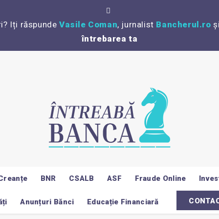
ri? Iți răspunde
Vasile Coman
, jurnalist
Bancherul.ro
ș
întrebarea ta
Creanțe
BNR
CSALB
ASF
Fraude Online
Invest
CONTA
ți
Anunțuri Bănci
Educație Financiară