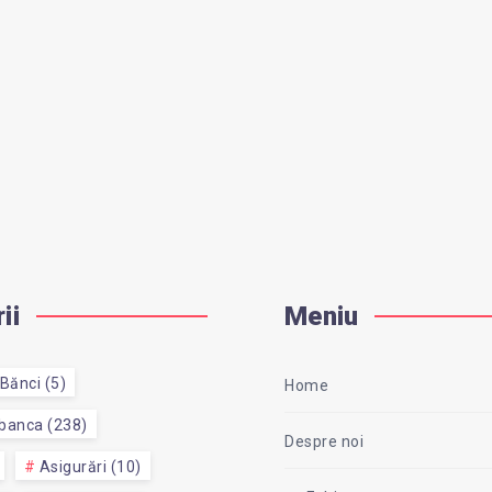
ii
Meniu
Bănci (5)
Home
 banca (238)
Despre noi
Asigurări (10)