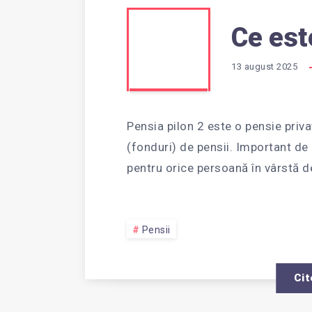
CE
Ce est
13 august 2025
ESTE
Pensia pilon 2 este o pensie priva
PENSI
(fonduri) de pensii. Important de 
pentru orice persoană în vârstă 
PILON
Pensii
2?
Cit