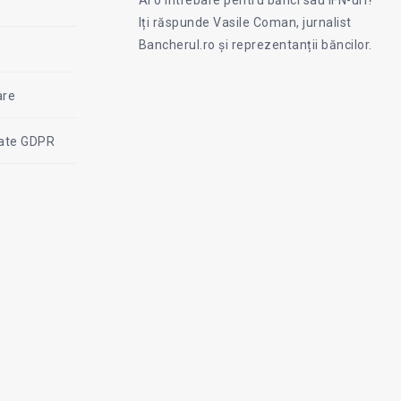
on
Iți răspunde Vasile Coman, jurnalist
Facebook
Coman
Bancherul.ro și reprezentanții băncilor.
are
itate GDPR