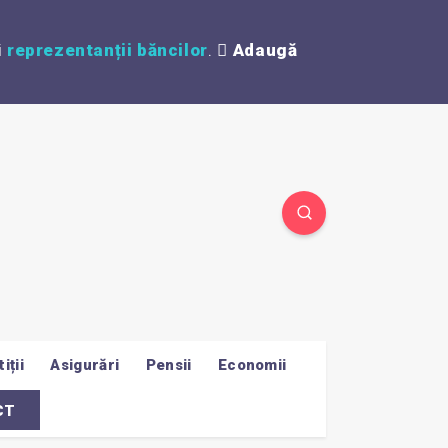
i
reprezentanții băncilor
.
Adaugă
iții
Asigurări
Pensii
Economii
CT