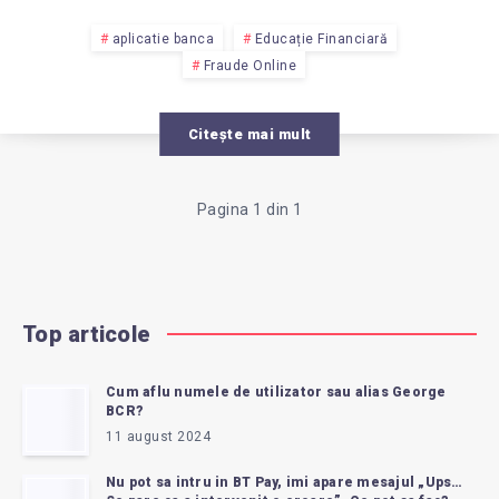
aplicatie banca
Educație Financiară
Fraude Online
Citește mai mult
Pagina 1 din 1
Top articole
Cum aflu numele de utilizator sau alias George
BCR?
11 august 2024
Nu pot sa intru in BT Pay, imi apare mesajul „Ups…