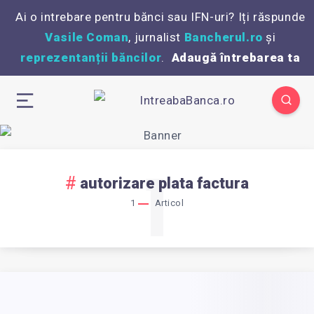
Ai o intrebare pentru bănci sau IFN-uri? Iți răspunde
Vasile Coman
, jurnalist
Bancherul.ro
și
reprezentanții băncilor
.
Adaugă întrebarea ta
1
autorizare plata factura
1
Articol