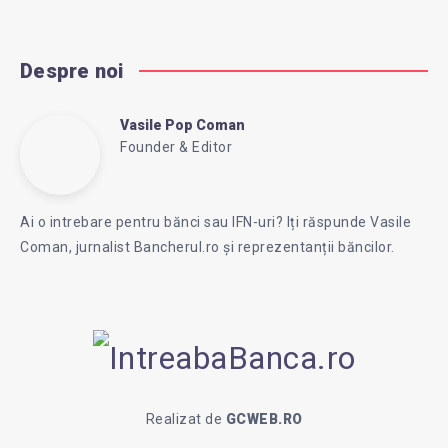
Despre noi
Vasile Pop Coman
Vasile
Founder & Editor
Follow
Website:
Pop
me
https://intreababanca.ro/
Ai o intrebare pentru bănci sau IFN-uri? Iți răspunde Vasile
on
Coman, jurnalist Bancherul.ro și reprezentanții băncilor.
Facebook
Coman
Realizat de
GCWEB.RO