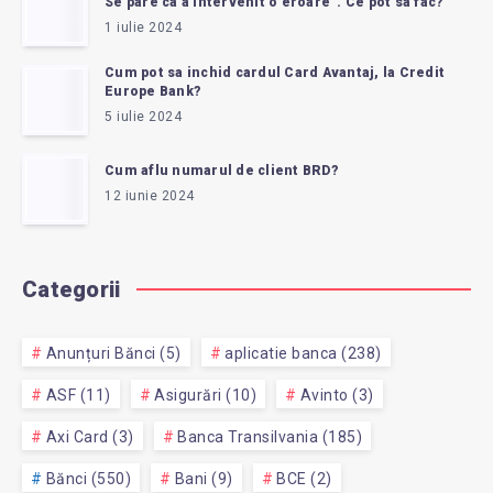
Se pare ca a intervenit o eroare”. Ce pot sa fac?
1 iulie 2024
Cum pot sa inchid cardul Card Avantaj, la Credit
Europe Bank?
5 iulie 2024
Cum aflu numarul de client BRD?
12 iunie 2024
Categorii
Anunțuri Bănci (5)
aplicatie banca (238)
ASF (11)
Asigurări (10)
Avinto (3)
Axi Card (3)
Banca Transilvania (185)
Bănci (550)
Bani (9)
BCE (2)