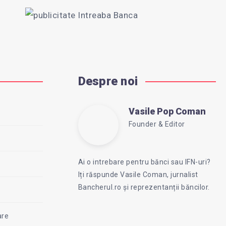
Despre noi
Vasile Pop Coman
Vasile
Founder & Editor
Follow
Website:
Pop
me
https://intreababanca.ro
Ai o intrebare pentru bănci sau IFN-uri?
on
Iți răspunde Vasile Coman, jurnalist
Facebook
Coman
Bancherul.ro și reprezentanții băncilor.
are