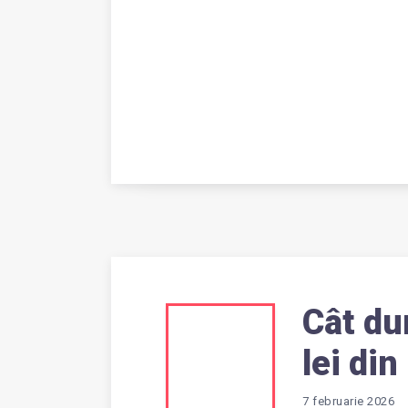
Cât du
CÂT
lei di
7 februarie 2026