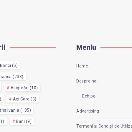
ii
Meniu
Bănci (5)
Home
 banca (238)
Despre noi
Asigurări (10)
Echipa
)
Axi Card (3)
nsilvania (185)
Advertising
51)
Bani (9)
Termeni și Condiții de Utiliz