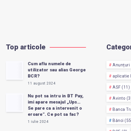
Top articole
Categor
Cum aflu numele de
Anunțuri 
utilizator sau alias George
BCR?
aplicatie
11 august 2024
ASF (11)
Nu pot sa intru in BT Pay,
Avinto (3
imi apare mesajul „Ups…
Se pare ca a intervenit o
Banca Tra
eroare”. Ce pot sa fac?
Bănci (5
1 iulie 2024