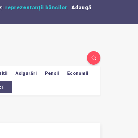
și
reprezentanții băncilor
.
Adaugă
iții
Asigurări
Pensii
Economii
CT