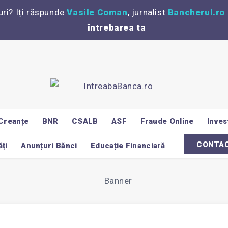
uri? Iți răspunde
Vasile Coman
, jurnalist
Bancherul.ro
întrebarea ta
Creanțe
BNR
CSALB
ASF
Fraude Online
Invest
CONTA
ți
Anunțuri Bănci
Educație Financiară