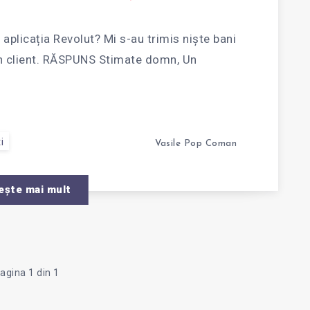
ZĂ
 aplicația Revolut? Mi s-au trimis niște bani
 un client. RĂSPUNS Stimate domn, Un
FER
i
Vasile Pop Coman
ește mai mult
agina 1 din 1