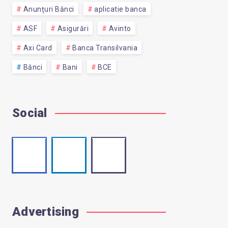
Anunțuri Bănci
aplicatie banca
ASF
Asigurări
Avinto
Axi Card
Banca Transilvania
Bănci
Bani
BCE
Social
Facebook
Linkedin
Email
Follow
Visit
Contact
me!
me!
me!
Advertising