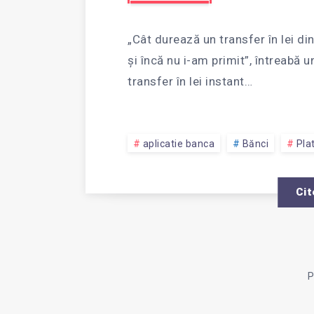
DUREA
„Cât durează un transfer în lei din
UN
și încă nu i-am primit”, întreabă
transfer în lei instant…
TRANS
aplicatie banca
Bănci
Plat
ÎN
Cit
LEI
DIN
P