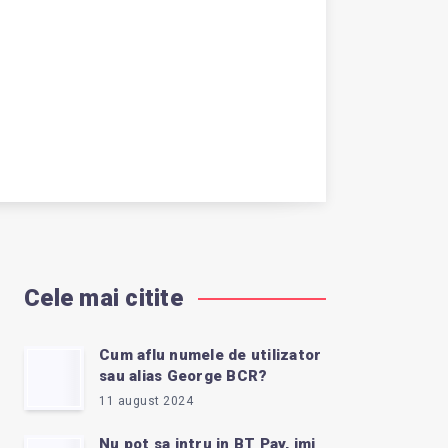
Cele mai citite
Cum aflu numele de utilizator
sau alias George BCR?
11 august 2024
Nu pot sa intru in BT Pay, imi