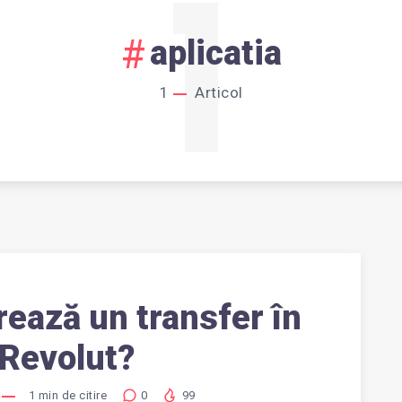
1
aplicatia
1
Articol
rează un transfer în
n Revolut?
1
min de citire
0
99