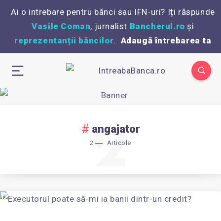
Ai o intrebare pentru bănci sau IFN-uri? Iți răspunde
Vasile Coman
, jurnalist
Bancherul.ro
și
reprezentanții băncilor
.
Adaugă întrebarea ta
2
angajator
2
Articole