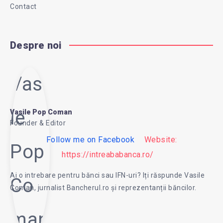
Contact
Despre noi
Vasi
le
Vasile Pop Coman
Founder & Editor
Follow me on Facebook
Website:
Pop
https://intreababanca.ro/
Ai o intrebare pentru bănci sau IFN-uri? Iți răspunde Vasile
Co
Coman, jurnalist Bancherul.ro și reprezentanții băncilor.
man