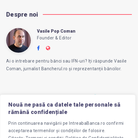
Despre noi
Vasile Pop Coman
Vasile
Founder & Editor
Follow
Website:
Pop
me
https://intreababanca.ro/
Ai o intrebare pentru bănci sau IFN-uri? Iți răspunde Vasile
on
Coman, jurnalist Bancherul.ro și reprezentanții băncilor.
Facebook
Coman
Nouă ne pasă ca datele tale personale să
rămână confidențiale
Prin continuarea navigării pe
IntreabaBanca.ro
confirmi
acceptarea termenilor și condițiilor de folosire.