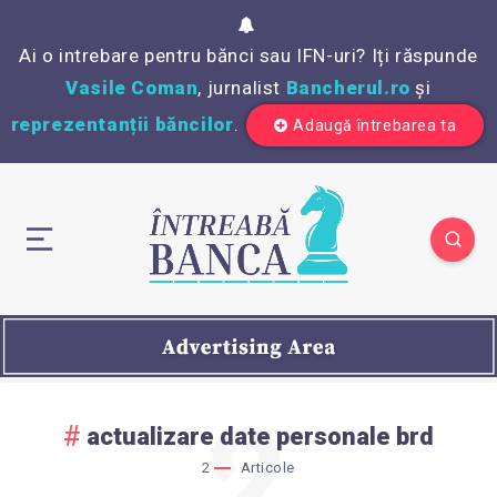
Ai o intrebare pentru bănci sau IFN-uri? Iți răspunde
Vasile Coman
, jurnalist
Bancherul.ro
și
reprezentanții băncilor
.
Adaugă întrebarea ta
2
actualizare date personale brd
2
Articole