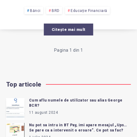
PERSONALE
Bănci
BRD
Educație Financiară
LA
Citește mai mult
BRD?
Pagina 1 din 1
Top articole
Cum aflu numele de utilizator sau alias George
BCR?
11 august 2024
Nu pot sa intru in BT Pay, imi apare mesajul „Ups…
Se pare ca a intervenit o eroare”. Ce pot sa fac?