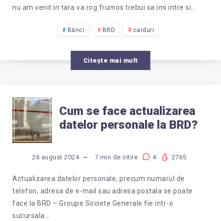
nu am venit in tara va rog frumos trebui sa imi intre si…
Bănci
BRD
carduri
Citește mai mult
CUM
Cum se face actualizarea
datelor personale la BRD?
SE
FACE
26 august 2024
7
min de citire
4
2765
ACTUALIZAREA
Actualizarea datelor personale, precum numarul de
telefon, adresa de e-mail sau adresa postala se poate
DATELOR
face la BRD – Groupe Societe Generale fie intr-o
sucursala…