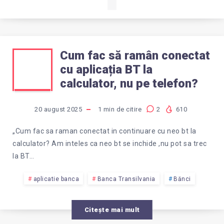
Cum fac să ramân conectat
CUM
cu aplicația BT la
FAC
calculator, nu pe telefon?
SĂ
20 august 2025
1
min de citire
2
610
RAMÂN
„Cum fac sa raman conectat in continuare cu neo bt la
calculator? Am inteles ca neo bt se inchide ,nu pot sa trec
CONECTAT
la BT…
CU
aplicatie banca
Banca Transilvania
Bănci
APLICAȚIA
Citește mai mult