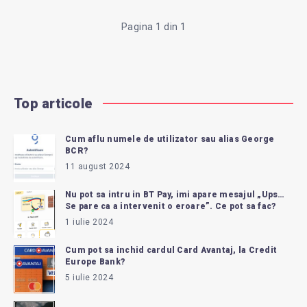
BT
Pagina 1 din 1
LA
CALCULATOR,
Top articole
NU
Cum aflu numele de utilizator sau alias George
PE
BCR?
11 august 2024
TELEFON?
Nu pot sa intru in BT Pay, imi apare mesajul „Ups…
Se pare ca a intervenit o eroare”. Ce pot sa fac?
1 iulie 2024
Cum pot sa inchid cardul Card Avantaj, la Credit
Europe Bank?
5 iulie 2024