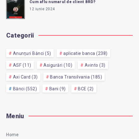
Cum aflu numarul de client BRD?
12 iunie 2024
Categorii
Anunțuri Bănci (5)
aplicatie banca (238)
ASF (11)
Asigurări (10)
Avinto (3)
Axi Card (3)
Banca Transilvania (185)
Bănci (552)
Bani (9)
BCE (2)
Meniu
Home