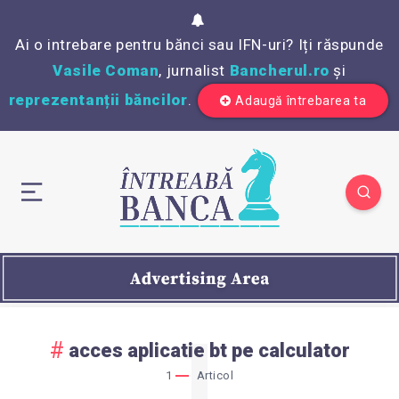
Ai o intrebare pentru bănci sau IFN-uri? Iți răspunde
Vasile Coman
, jurnalist
Bancherul.ro
și
reprezentanții băncilor
.
Adaugă întrebarea ta
1
acces aplicatie bt pe calculator
1
Articol