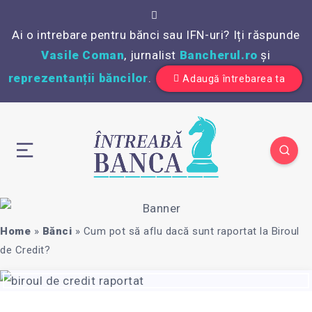
Ai o intrebare pentru bănci sau IFN-uri? Iți răspunde
Vasile Coman
, jurnalist
Bancherul.ro
și
reprezentanții băncilor
.
Adaugă întrebarea ta
Home
»
Bănci
»
Cum pot să aflu dacă sunt raportat la Biroul
de Credit?