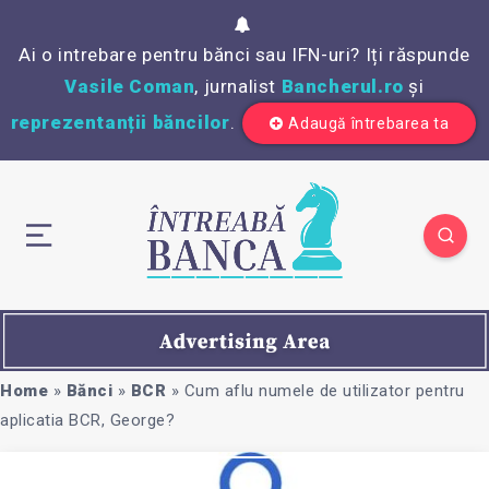
Ai o intrebare pentru bănci sau IFN-uri? Iți răspunde
Vasile Coman
, jurnalist
Bancherul.ro
și
reprezentanții băncilor
.
Adaugă întrebarea ta
Home
»
Bănci
»
BCR
»
Cum aflu numele de utilizator pentru
aplicatia BCR, George?