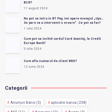
BCR?
11 august 2024
Nu pot sa intru in BT Pay, imi apare mesajul „Ups…
Se pare ca a intervenit o eroare”. Ce pot sa fac?
1 iulie 2024
Cum pot sa inchid cardul Card Avantaj, la Credit
Europe Bank?
5 iulie 2024
Cum aflu numarul de client BRD?
12 iunie 2024
Categorii
Anunțuri Bănci (5)
aplicatie banca (238)
ASF (11)
Asigurări (10)
Avinto (3)