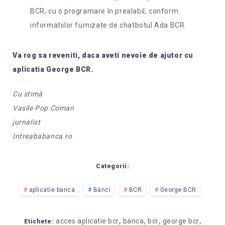
BCR, cu o programare în prealabil, conform
informatiilor furnizate de chatbotul Ada BCR.
Va rog sa reveniti, daca aveti nevoie de ajutor cu
aplicatia George BCR.
Cu stimă
Vasile Pop Coman
jurnalist
Intreababanca.ro
Categorii:
aplicatie banca
Bănci
BCR
George BCR
,
,
,
,
acces aplicatie bcr
banca
bcr
george bcr
Etichete: