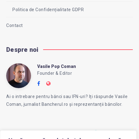
Politica de Confidențialitate GDPR
Contact
Despre noi
Vasile Pop Coman
Vasile
Founder & Editor
Follow
Website:
Pop
me
https://intreababanca.ro/
Ai o intrebare pentru bănci sau IFN-uri? Iți răspunde Vasile
on
Coman, jurnalist Bancherul.ro și reprezentanții băncilor.
Facebook
Coman