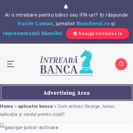
Ai o intrebare pentru bănci sau IFN-uri? Iți răspunde
Vasile Coman
, jurnalist
Bancherul.ro
și
reprezentanții băncilor
.
Adaugă întrebarea ta
Home
»
aplicatie banca
»
Cum activez George Junior,
aplicația și cardul pentru copil?