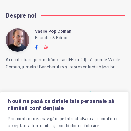
Despre noi
Vasile Pop Coman
Vasile
Founder & Editor
Follow
Website:
Pop
me
https://intreababanca.ro/
Ai o intrebare pentru bănci sau IFN-uri? Iți răspunde Vasile
on
Coman, jurnalist Bancherul.ro și reprezentanții băncilor.
Facebook
Coman
Nouă ne pasă ca datele tale personale să
rămână confidențiale
Prin continuarea navigării pe
IntreabaBanca.ro
confirmi
acceptarea termenilor și condițiilor de folosire.