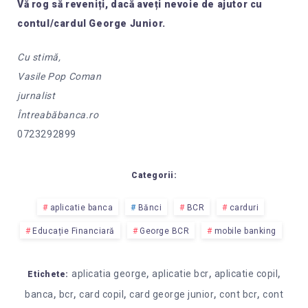
Vă rog să reveniți, dacă aveți nevoie de ajutor cu
contul/cardul George Junior.
Cu stimă,
Vasile Pop Coman
jurnalist
Întreabăbanca.ro
0723292899
Categorii:
aplicatie banca
Bănci
BCR
carduri
Educație Financiară
George BCR
mobile banking
,
,
,
aplicatia george
aplicatie bcr
aplicatie copil
Etichete:
,
,
,
,
,
banca
bcr
card copil
card george junior
cont bcr
cont