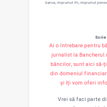
,
,
banca
imprumut ifn
imprumut pensi
Scrie
Ai o întrebare pentru b
jurnalist la Bancherul
băncilor, sunt aici să-
din domeniul financia
și îți vom oferi inf
Vrei să faci parte d