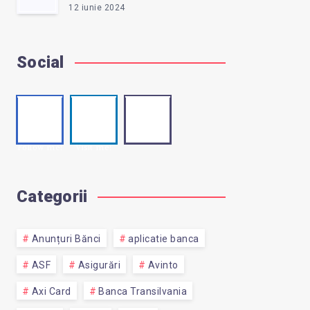
12 iunie 2024
Social
Faceb
Linke
Email
Contact
ook
din
me!
Follow me!
Visit me!
Categorii
Anunțuri Bănci
aplicatie banca
ASF
Asigurări
Avinto
Axi Card
Banca Transilvania