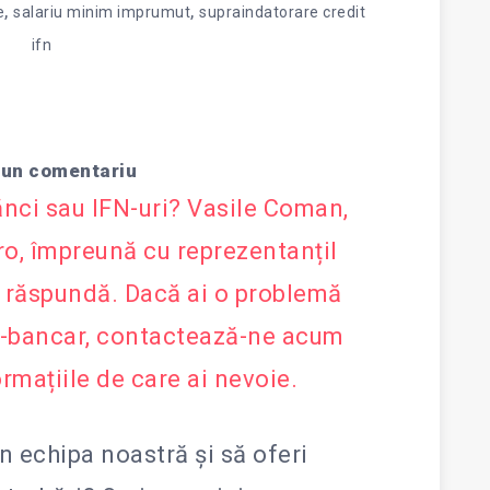
,
,
e
salariu minim imprumut
supraindatorare credit
ifn
 un comentariu
ănci sau IFN-uri? Vasile Coman,
.ro, împreună cu reprezentanțiI
ți răspundă. Dacă ai o problemă
r-bancar, contactează-ne acum
ormațiile de care ai nevoie.
in echipa noastră și să oferi