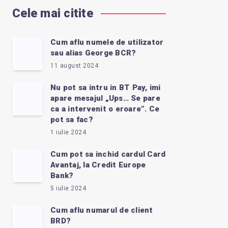
Cele mai citite
Cum aflu numele de utilizator
sau alias George BCR?
11 august 2024
Nu pot sa intru in BT Pay, imi
apare mesajul „Ups… Se pare
ca a intervenit o eroare”. Ce
pot sa fac?
1 iulie 2024
Cum pot sa inchid cardul Card
Avantaj, la Credit Europe
Bank?
5 iulie 2024
Cum aflu numarul de client
BRD?