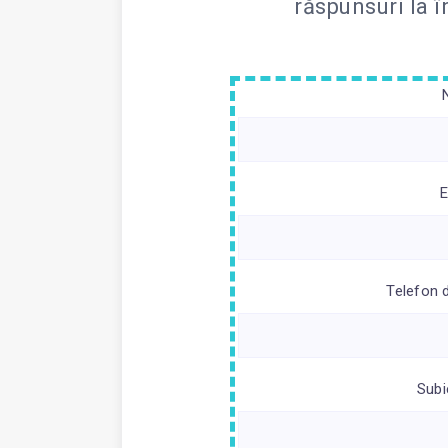
răspunsuri la 
E
Telefon 
Subi