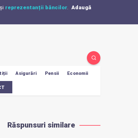
și
reprezentanții băncilor
.
Adaugă
iții
Asigurări
Pensii
Economii
CT
Răspunsuri similare