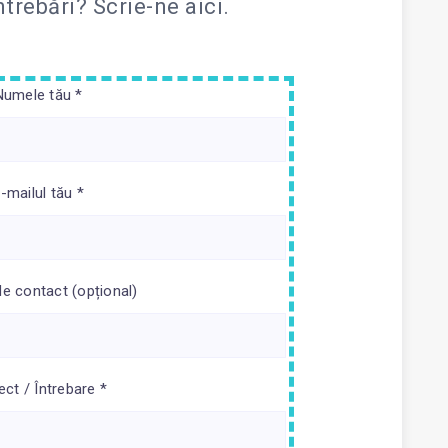
întrebări?
Scrie-ne aici.
Numele tău *
-mailul tău *
de contact (opțional)
ect / Întrebare *