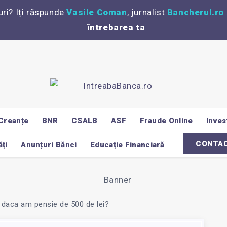
uri? Iți răspunde
Vasile Coman
, jurnalist
Bancherul.ro
întrebarea ta
Creanțe
BNR
CSALB
ASF
Fraude Online
Invest
CONTA
ți
Anunțuri Bănci
Educație Financiară
 daca am pensie de 500 de lei?