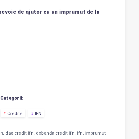
 nevoie de ajutor cu un imprumut de la
Categorii:
Credite
IFN
,
,
,
,
fn
dae credit ifn
dobanda credit ifn
ifn
imprumut