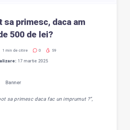
t sa primesc, daca am
de 500 de lei?
1
min de citire
0
59
alizare:
17 martie 2025
 pot sa primesc daca fac un imprumut ?”
,