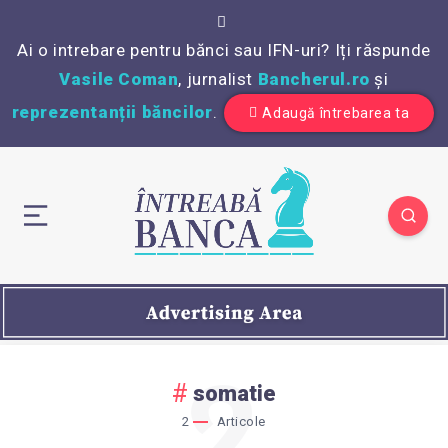
Ai o intrebare pentru bănci sau IFN-uri? Iți răspunde
Vasile Coman
, jurnalist
Bancherul.ro
și
reprezentanții băncilor
.
Adaugă întrebarea ta
2
somatie
2
Articole