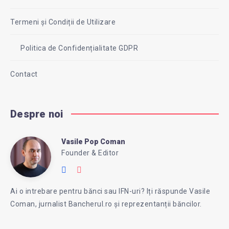
Termeni și Condiții de Utilizare
Politica de Confidențialitate GDPR
Contact
Despre noi
Vasile Pop Coman
Vasile
Founder & Editor
Follow
Website:
Pop
me
https://intreababanca.ro/
Ai o intrebare pentru bănci sau IFN-uri? Iți răspunde Vasile
on
Coman, jurnalist Bancherul.ro și reprezentanții băncilor.
Facebook
Coman