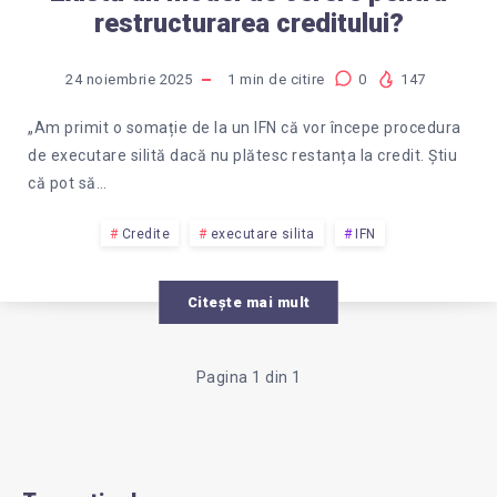
restructurarea creditului?
24 noiembrie 2025
1
min de citire
0
147
„Am primit o somație de la un IFN că vor începe procedura
de executare silită dacă nu plătesc restanța la credit. Știu
că pot să…
Credite
executare silita
IFN
Citește mai mult
Pagina 1 din 1