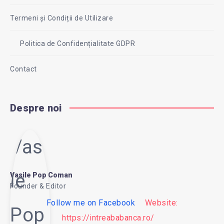
Termeni și Condiții de Utilizare
Politica de Confidențialitate GDPR
Contact
Despre noi
Vasi
le
Vasile Pop Coman
Founder & Editor
Follow me on Facebook
Website:
Pop
https://intreababanca.ro/