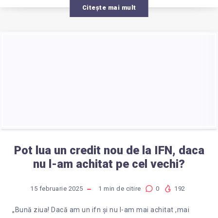
Citește mai mult
Pot lua un credit nou de la IFN, daca
nu l-am achitat pe cel vechi?
15 februarie 2025
1
min de citire
0
192
„Bună ziua! Dacă am un ifn și nu l-am mai achitat ,mai