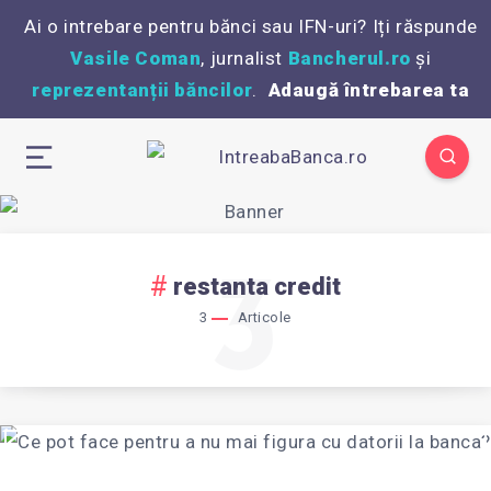
Ai o intrebare pentru bănci sau IFN-uri? Iți răspunde
Vasile Coman
, jurnalist
Bancherul.ro
și
reprezentanții băncilor
.
Adaugă întrebarea ta
3
restanta credit
3
Articole