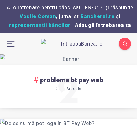
Ai o intrebare pentru bănci sau IFN-uri? Iți răspunde
Vasile Coman
, jurnalist
Bancherul.ro
și
reprezentanții băncilor
.
Adaugă întrebarea ta
2
problema bt pay web
2
Articole