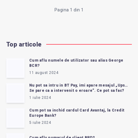
Pagina 1 din 1
Top articole
Cum aflu numele de utilizator sau alias George
BCR?
11 august 2024
Nu pot sa intru in BT Pay, imi apare mesajul „Ups…
Se pare ca a intervenit o eroare”. Ce pot sa fac?
1 iulie 2024
Cum pot sa inchid cardul Card Avantaj, la Credit
Europe Bank?
5 iulie 2024
Cum aflu numarul de client BRD?