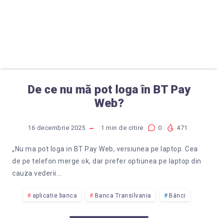
De ce nu mă pot loga în BT Pay
Web?
16 decembrie 2025
1
min de citire
0
471
„Nu ma pot loga in BT Pay Web, versiunea pe laptop. Cea
de pe telefon merge ok, dar prefer optiunea pe laptop din
cauza vederii….
aplicatie banca
Banca Transilvania
Bănci