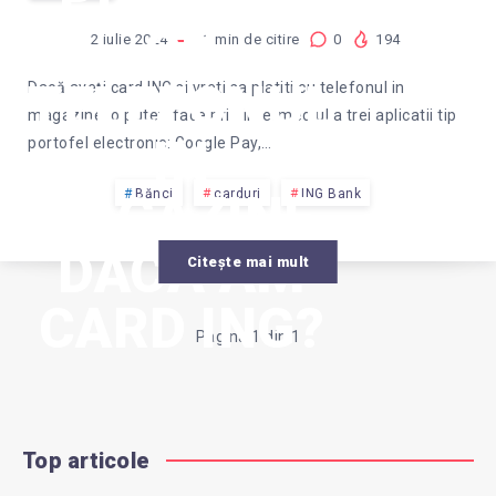
CU
2 iulie 2024
1
min de citire
0
194
TELEFONUL
Dacă aveți card ING si vreti sa platiti cu telefonul in
magazine, o puteti face prin intermediul a trei aplicatii tip
ÎN
portofel electronic: Google Pay,…
MAGAZINE,
Bănci
carduri
ING Bank
DACĂ AM
Citește mai mult
CARD ING?
Pagina 1 din 1
Top articole