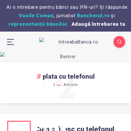
Ai o intrebare pentru bănci sau IFN-uri? Iți răspunde
Vasile Coman
, jurnalist
Bancherul.ro
și
reprezentanții băncilor
.
Adaugă întrebarea ta
2
plata cu telefonul
2
Articole
CUM
Cum plătesc cu telefonul,