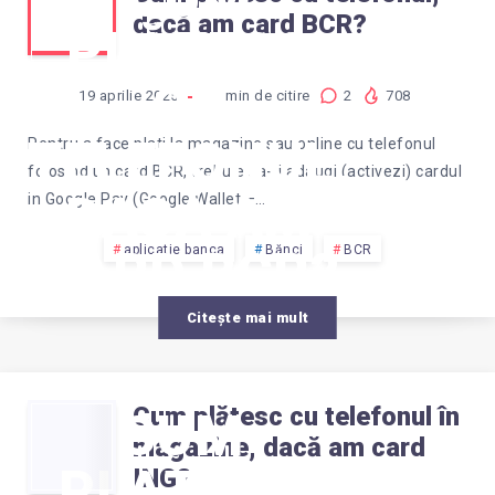
dacă am card BCR?
PLĂTESC
CU
19 aprilie 2025
1
min de citire
2
708
TELEFONUL,
Pentru a face plati la magazine sau online cu telefonul
folosind un card BCR, trebuie sa-ti adaugi (activezi) cardul
DACĂ AM
in Google Pay (Google Wallet –…
CARD BCR?
aplicatie banca
Bănci
BCR
Citește mai mult
Cum plătesc cu telefonul în
CUM
magazine, dacă am card
PLĂTESC
ING?