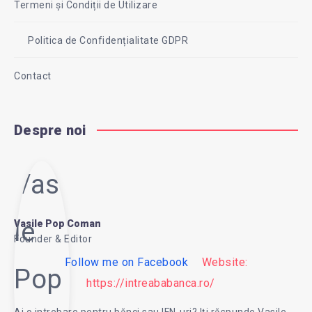
Termeni și Condiții de Utilizare
Politica de Confidențialitate GDPR
Contact
Despre noi
Vasi
le
Vasile Pop Coman
Founder & Editor
Follow me on Facebook
Website:
Pop
https://intreababanca.ro/