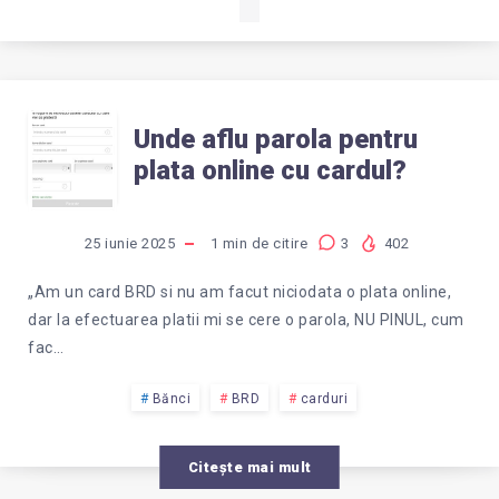
UNDE
Unde aflu parola pentru
plata online cu cardul?
AFLU
PAROLA
25 iunie 2025
1
min de citire
3
402
PENTRU
„Am un card BRD si nu am facut niciodata o plata online,
dar la efectuarea platii mi se cere o parola, NU PINUL, cum
PLATA
fac…
ONLINE
Bănci
BRD
carduri
CU
Citește mai mult