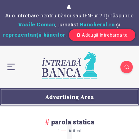
Ai o intrebare pentru bănci sau IFN-uri? Iți răspunde
Vasile Coman
, jurnalist
Bancherul.ro
și
reprezentanții băncilor
.
Adaugă întrebarea ta
1
parola statica
1
Articol