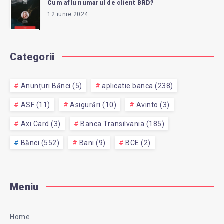
Cum aflu numarul de client BRD?
12 iunie 2024
Categorii
Anunțuri Bănci (5)
aplicatie banca (238)
ASF (11)
Asigurări (10)
Avinto (3)
Axi Card (3)
Banca Transilvania (185)
Bănci (552)
Bani (9)
BCE (2)
Meniu
Home