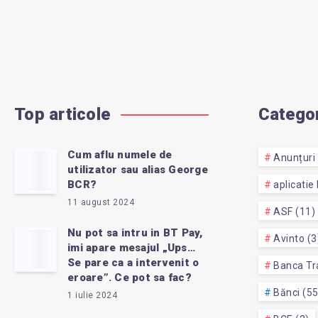
Top articole
Categor
Cum aflu numele de
Anunțuri 
utilizator sau alias George
BCR?
aplicatie
11 august 2024
ASF (11)
Nu pot sa intru in BT Pay,
Avinto (3
imi apare mesajul „Ups…
Se pare ca a intervenit o
Banca Tra
eroare”. Ce pot sa fac?
Bănci (5
1 iulie 2024