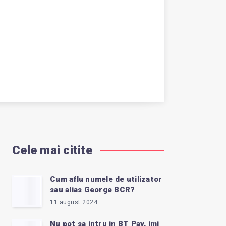
Cele mai citite
Cum aflu numele de utilizator
sau alias George BCR?
11 august 2024
Nu pot sa intru in BT Pay, imi