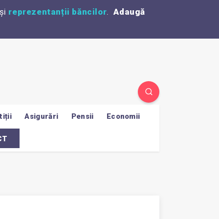
și
reprezentanții băncilor
.
Adaugă
iții
Asigurări
Pensii
Economii
CT