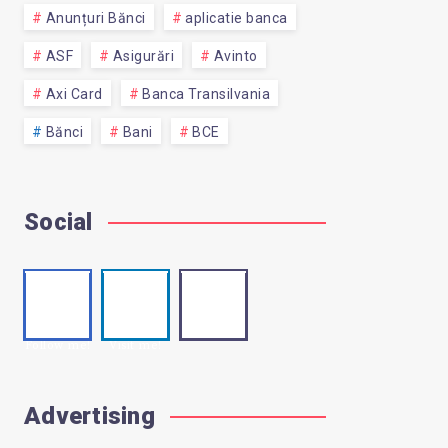
Anunțuri Bănci
aplicatie banca
ASF
Asigurări
Avinto
Axi Card
Banca Transilvania
Bănci
Bani
BCE
Social
Faceb
Linke
Email
Contact
ook
din
me!
Follow me!
Visit me!
Advertising