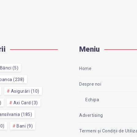
ii
Meniu
Bănci (5)
Home
 banca (238)
Despre noi
Asigurări (10)
Echipa
)
Axi Card (3)
nsilvania (185)
Advertising
50)
Bani (9)
Termeni și Condiții de Utiliz