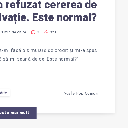
a refuzat cererea de
ivație. Este normal?
1
min de citire
0
321
să-mi facă o simulare de credit și mi-a spus
ă să-mi spună de ce. Este normal?”,
dite
Vasile Pop Coman
ește mai mult