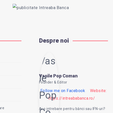
Despre noi
Vasi
le
Vasile Pop Coman
Founder & Editor
Follow me on Facebook
Website:
Pop
https://intreababanca.ro/
are
Ai o intrebare pentru bănci sau IFN-uri?
Co