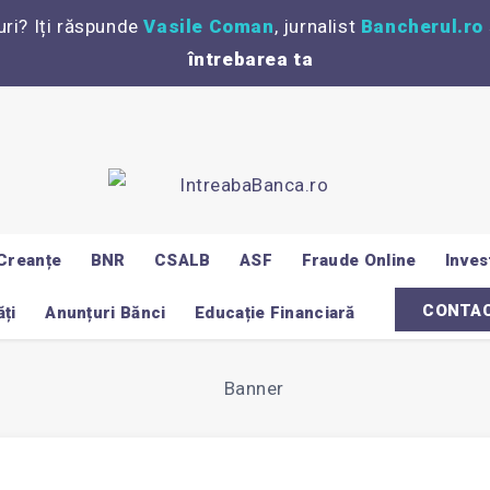
uri? Iți răspunde
Vasile Coman
, jurnalist
Bancherul.ro
întrebarea ta
Creanțe
BNR
CSALB
ASF
Fraude Online
Invest
CONTA
ți
Anunțuri Bănci
Educație Financiară