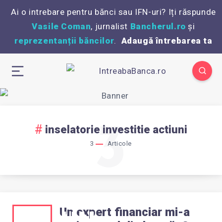
Ai o intrebare pentru bănci sau IFN-uri? Iți răspunde
Vasile Coman
, jurnalist
Bancherul.ro
și
reprezentanții băncilor
.
Adaugă întrebarea ta
3
inselatorie investitie actiuni
3
Articole
Un expert financiar mi-a
UN