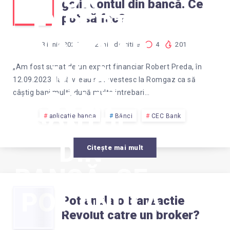
golit contul din bancă. Ce
EXPERT
pot să fac?
FINANCIAR
8 iunie 2025
2
min de citire
4
201
MI-A
„Am fost sunat de un expert financiar Robert Preda, în
12.09.2023 dacă vreau sa investesc la Romgaz ca să
GOLIT
câștig bani multi, după multe intrebari…
CONTUL
aplicatie banca
Bănci
CEC Bank
DIN
Citește mai mult
BANCĂ. CE
POT ANULA
POT SĂ
Pot anula o tranzactie
Revolut catre un broker?
O