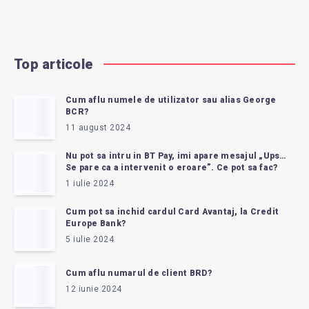
Top articole
Cum aflu numele de utilizator sau alias George
BCR?
11 august 2024
Nu pot sa intru in BT Pay, imi apare mesajul „Ups…
Se pare ca a intervenit o eroare”. Ce pot sa fac?
1 iulie 2024
Cum pot sa inchid cardul Card Avantaj, la Credit
Europe Bank?
5 iulie 2024
Cum aflu numarul de client BRD?
12 iunie 2024