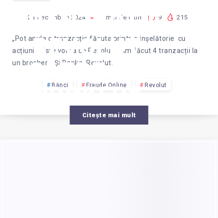
FAC?
TRANZACTIE
23 decembrie 2024
1
min de citire
9
215
REVOLUT
„Pot anula o tranzacție făcuta printr-o inșelătorie cu
acțiuni? Este vorba de Revolut . Am făcut 4 tranzacții la
CATRE UN
un brocher .. Și Banka Revolut…
BROKER?
Bănci
Fraude Online
Revolut
Citește mai mult