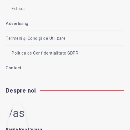
Echipa
Advertising
Termeni și Condiții de Utilizare
Politica de Confidențialitate GDPR
Contact
Despre noi
Vasi
Vasile Pop Coman