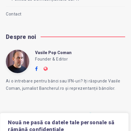
Contact
Despre noi
Vasile Pop Coman
Vasile
Founder & Editor
Follow
Website:
Pop
me
https://intreababanca.ro/
Ai o intrebare pentru bănci sau IFN-uri? Iți răspunde Vasile
on
Coman, jurnalist Bancherul.ro și reprezentanții băncilor.
Facebook
Coman
Nouă ne pasă ca datele tale personale să
rămână confidențiale