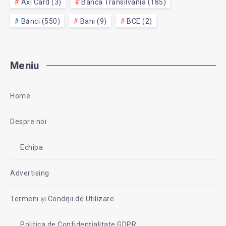
Axi Card (3)
Banca Transilvania (185)
Bănci (550)
Bani (9)
BCE (2)
Meniu
Home
Despre noi
Echipa
Advertising
Termeni și Condiții de Utilizare
Politica de Confidențialitate GDPR