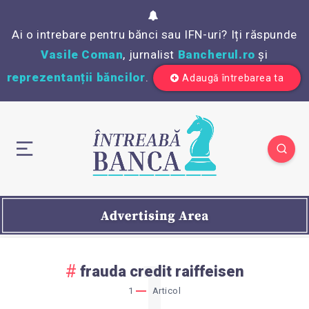
Ai o intrebare pentru bănci sau IFN-uri? Iți răspunde
Vasile Coman
, jurnalist
Bancherul.ro
și
reprezentanții băncilor
.
Adaugă întrebarea ta
1
frauda credit raiffeisen
1
Articol