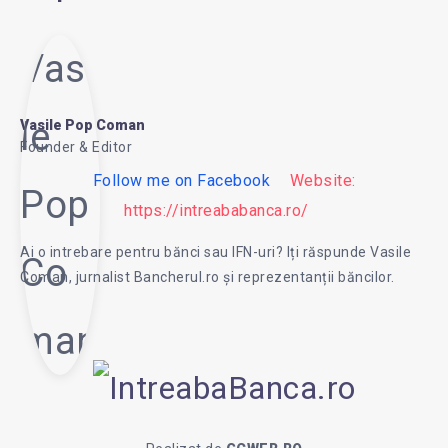
Vasi
le
Vasile Pop Coman
Founder & Editor
Follow me on Facebook
Website:
Pop
https://intreababanca.ro/
Ai o intrebare pentru bănci sau IFN-uri? Iți răspunde Vasile
Co
Coman, jurnalist Bancherul.ro și reprezentanții băncilor.
man