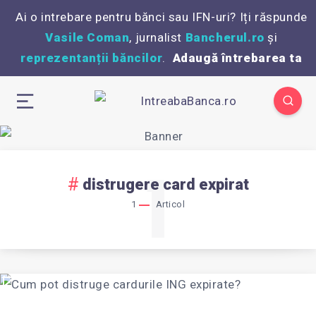
Ai o intrebare pentru bănci sau IFN-uri? Iți răspunde
Vasile Coman
, jurnalist
Bancherul.ro
și
reprezentanții băncilor
.
Adaugă întrebarea ta
1
distrugere card expirat
1
Articol