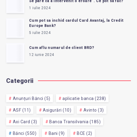
Se pare ca a intervenit o eroare”. Ce pot sa fac?
1 iulie 2024
Cum pot sa inchid cardul Card Avantaj, la Credit
Europe Bank?
5 iulie 2024
Cum aflu numarul de client BRD?
12 iunie 2024
Categorii
Anunțuri Bănci (5)
aplicatie banca (238)
ASF (11)
Asigurări (10)
Avinto (3)
Axi Card (3)
Banca Transilvania (185)
Bănci (550)
Bani (9)
BCE (2)