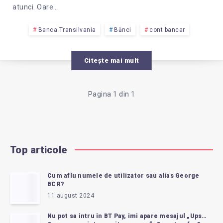
atunci. Oare…
Banca Transilvania
Bănci
cont bancar
Citește mai mult
Pagina 1 din 1
Top articole
Cum aflu numele de utilizator sau alias George
BCR?
11 august 2024
Nu pot sa intru in BT Pay, imi apare mesajul „Ups…