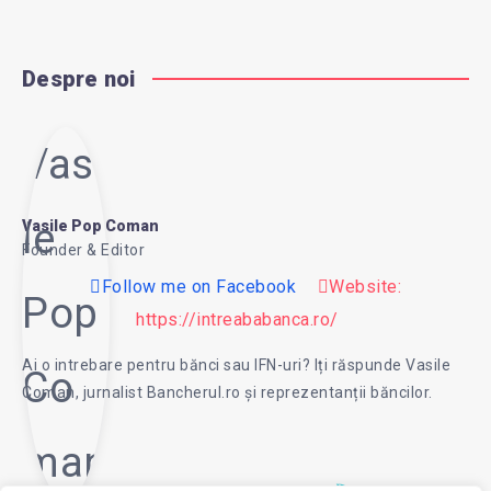
Despre noi
Vasi
le
Vasile Pop Coman
Founder & Editor
Follow me on Facebook
Website:
Pop
https://intreababanca.ro/
Ai o intrebare pentru bănci sau IFN-uri? Iți răspunde Vasile
Co
Coman, jurnalist Bancherul.ro și reprezentanții băncilor.
man