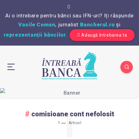
Ai o intrebare pentru bănci sau IFN-uri? Iți răspunde
Vasile Coman
, jurnalist
Bancherul.ro
și
reprezentanții băncilor
.
Adaugă întrebarea ta
1
comisioane cont nefolosit
1
Articol