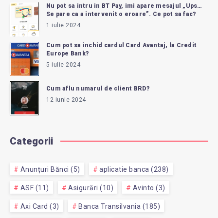
Nu pot sa intru in BT Pay, imi apare mesajul „Ups…
Se pare ca a intervenit o eroare”. Ce pot sa fac?
1 iulie 2024
Cum pot sa inchid cardul Card Avantaj, la Credit
Europe Bank?
5 iulie 2024
Cum aflu numarul de client BRD?
12 iunie 2024
Categorii
Anunțuri Bănci (5)
aplicatie banca (238)
ASF (11)
Asigurări (10)
Avinto (3)
Axi Card (3)
Banca Transilvania (185)