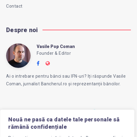
Contact
Despre noi
Vasile Pop Coman
Vasile
Founder & Editor
Follow
Website:
Pop
me
https://intreababanca.ro/
Ai o intrebare pentru bănci sau IFN-uri? Iți răspunde Vasile
on
Coman, jurnalist Bancherul.ro și reprezentanții băncilor.
Facebook
Coman
Nouă ne pasă ca datele tale personale să
rămână confidențiale