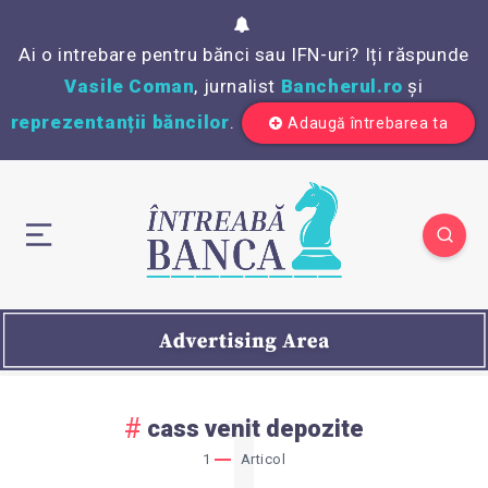
Ai o intrebare pentru bănci sau IFN-uri? Iți răspunde
Vasile Coman
, jurnalist
Bancherul.ro
și
reprezentanții băncilor
.
Adaugă întrebarea ta
1
cass venit depozite
1
Articol