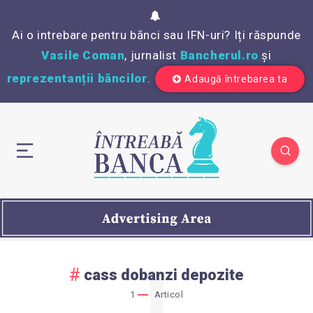
Ai o intrebare pentru bănci sau IFN-uri? Iți răspunde
Vasile Coman
, jurnalist
Bancherul.ro
și
reprezentanții băncilor
.
Adaugă întrebarea ta
1
cass dobanzi depozite
1
Articol