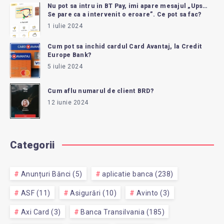
Nu pot sa intru in BT Pay, imi apare mesajul „Ups…
Se pare ca a intervenit o eroare”. Ce pot sa fac?
1 iulie 2024
Cum pot sa inchid cardul Card Avantaj, la Credit
Europe Bank?
5 iulie 2024
Cum aflu numarul de client BRD?
12 iunie 2024
Categorii
Anunțuri Bănci (5)
aplicatie banca (238)
ASF (11)
Asigurări (10)
Avinto (3)
Axi Card (3)
Banca Transilvania (185)