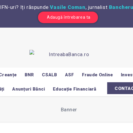
 IFN-uri? Iți răspunde
Vasile Coman
, jurnalist
Bancheru
Adaugă întrebarea ta
Creanțe
BNR
CSALB
ASF
Fraude Online
Invest
CONTA
ți
Anunțuri Bănci
Educație Financiară