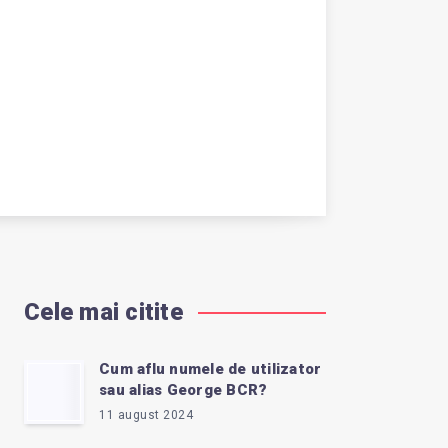
Cele mai citite
Cum aflu numele de utilizator
sau alias George BCR?
11 august 2024