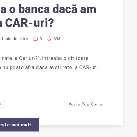
la o banca dacă am
la CAR-uri?
1
min de citire
0
693
te la Car uri?”, intreaba o cititoare.
 poate afla daca aveti rate la CAR-uri,
R
Vasile Pop Coman
ește mai mult