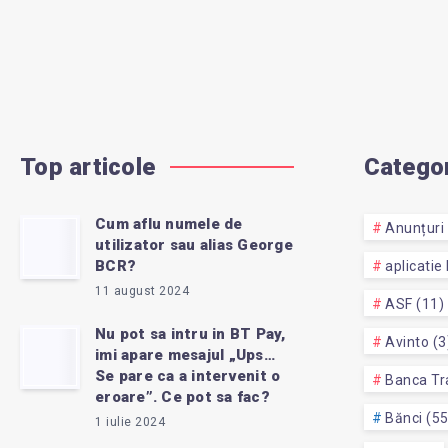
Top articole
Categor
Cum aflu numele de
Anunțuri 
utilizator sau alias George
BCR?
aplicatie
11 august 2024
ASF (11)
Nu pot sa intru in BT Pay,
Avinto (3
imi apare mesajul „Ups…
Se pare ca a intervenit o
Banca Tra
eroare”. Ce pot sa fac?
Bănci (5
1 iulie 2024