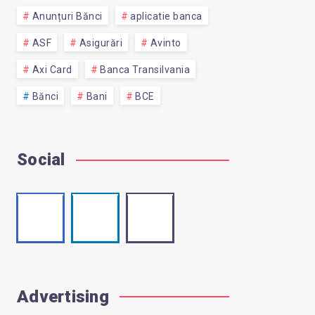
Anunțuri Bănci
aplicatie banca
ASF
Asigurări
Avinto
Axi Card
Banca Transilvania
Bănci
Bani
BCE
Social
Facebook
Linkedin
Email
Follow
Visit
Contact
me!
me!
me!
Advertising