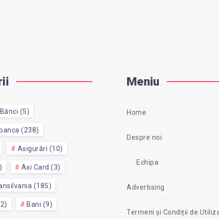
ii
Meniu
Bănci (5)
Home
 banca (238)
Despre noi
Asigurări (10)
Echipa
)
Axi Card (3)
nsilvania (185)
Advertising
52)
Bani (9)
Termeni și Condiții de Utiliz