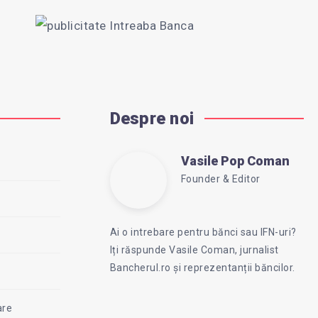
Despre noi
Vasile Pop Coman
Vasile
Founder & Editor
Follow
Website:
Pop
me
https://intreababanca.ro
Ai o intrebare pentru bănci sau IFN-uri?
on
Iți răspunde Vasile Coman, jurnalist
Facebook
Coman
Bancherul.ro și reprezentanții băncilor.
are