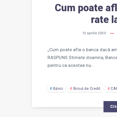
Cum poate af
rate 
12 aprilie 2025
„Cum poate afla o banca dacă am ra
RASPUNS Stimate doamna, Banca nu
pentru ca acestea nu…
Bănci
Biroul de Credit
CA
Cit