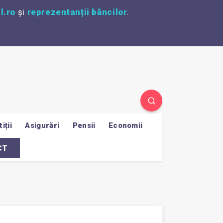
l.ro
și
reprezentanții băncilor
.
iții
Asigurări
Pensii
Economii
CT