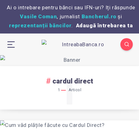
Ai o intrebare pentru bănci sau IFN-uri? Iți răspunde
Vasile Coman
, jurnalist
Bancherul.ro
și
reprezentanții băncilor
.
Adaugă întrebarea ta
1
cardul direct
1
Articol