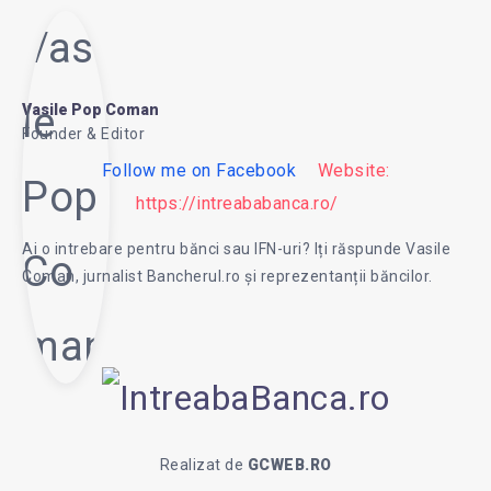
Vasi
le
Vasile Pop Coman
Founder & Editor
Follow me on Facebook
Website:
Pop
https://intreababanca.ro/
Ai o intrebare pentru bănci sau IFN-uri? Iți răspunde Vasile
Co
Coman, jurnalist Bancherul.ro și reprezentanții băncilor.
man
Realizat de
GCWEB.RO