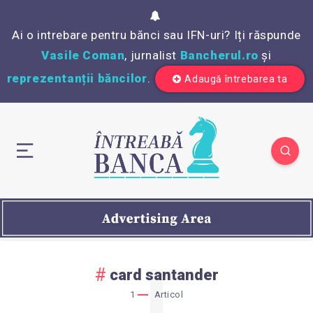
Ai o intrebare pentru bănci sau IFN-uri? Iți răspunde
Vasile Coman
, jurnalist
Bancherul.ro
și
reprezentanții băncilor
.
Adaugă întrebarea ta
1
card santander
1
Articol