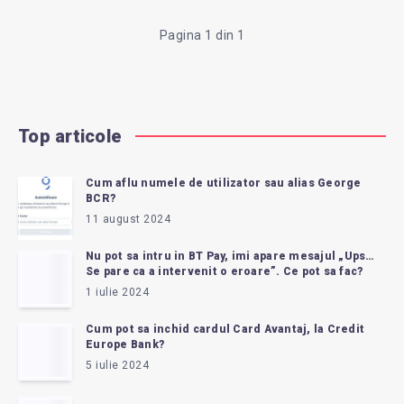
EURO
Pagina 1 din 1
LA
BANCA
Top articole
SANTANDER
Cum aflu numele de utilizator sau alias George
ÎN
BCR?
11 august 2024
SPANIA?
Nu pot sa intru in BT Pay, imi apare mesajul „Ups…
Se pare ca a intervenit o eroare”. Ce pot sa fac?
1 iulie 2024
Cum pot sa inchid cardul Card Avantaj, la Credit
Europe Bank?
5 iulie 2024