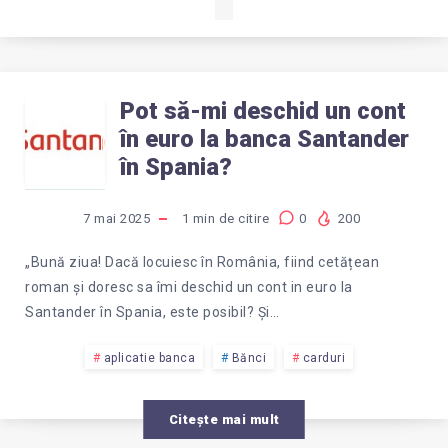
Pot să-mi deschid un cont
POT
în euro la banca Santander
SĂ-
în Spania?
MI
7 mai 2025
1
min de citire
0
200
DESCHID
„Bună ziua! Dacă locuiesc în România, fiind cetățean
roman și doresc sa îmi deschid un cont in euro la
UN
Santander în Spania, este posibil? Și…
CONT
aplicatie banca
Bănci
carduri
ÎN
Citește mai mult