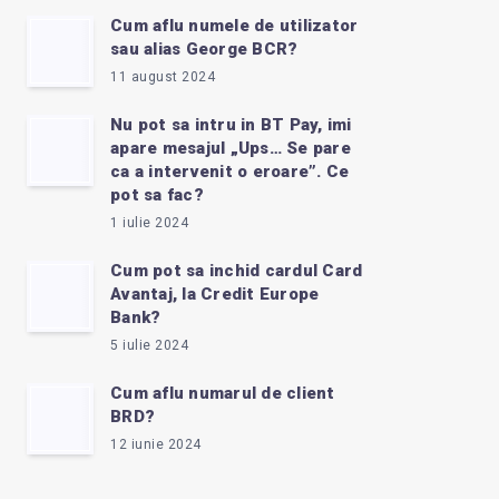
Cum aflu numele de utilizator
sau alias George BCR?
11 august 2024
Nu pot sa intru in BT Pay, imi
apare mesajul „Ups… Se pare
ca a intervenit o eroare”. Ce
pot sa fac?
1 iulie 2024
Cum pot sa inchid cardul Card
Avantaj, la Credit Europe
Bank?
5 iulie 2024
Cum aflu numarul de client
BRD?
12 iunie 2024