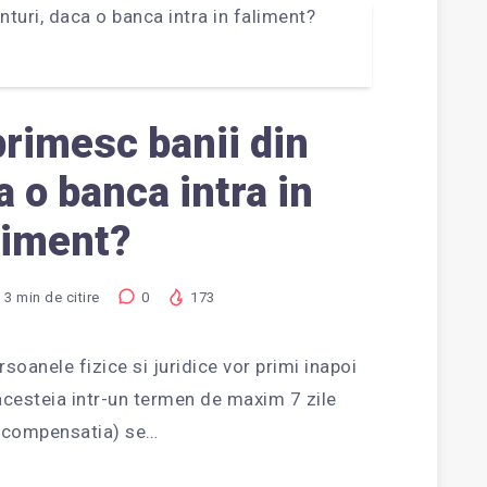
primesc banii din
a o banca intra in
liment?
3
min de citire
0
173
rsoanele fizice si juridice vor primi inapoi
e acesteia intr-un termen de maxim 7 zile
 (compensatia) se…