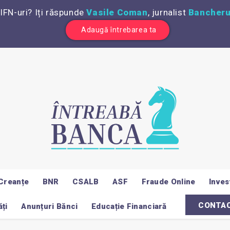
 IFN-uri? Iți răspunde
Vasile Coman
, jurnalist
Bancheru
Adaugă întrebarea ta
Creanțe
BNR
CSALB
ASF
Fraude Online
Invest
CONTA
ți
Anunțuri Bănci
Educație Financiară