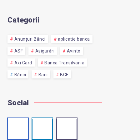
Categorii
Anunțuri Bănci
aplicatie banca
ASF
Asigurări
Avinto
Axi Card
Banca Transilvania
Bănci
Bani
BCE
Social
Facebook
Linkedin
Email
Follow
Visit
Contact
me!
me!
me!