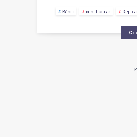
Bănci
cont bancar
Depozi
Cit
P