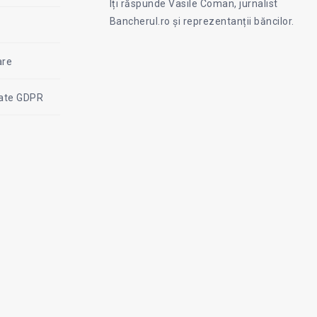
Iți răspunde Vasile Coman, jurnalist
Facebook
Coman
Bancherul.ro și reprezentanții băncilor.
are
itate GDPR