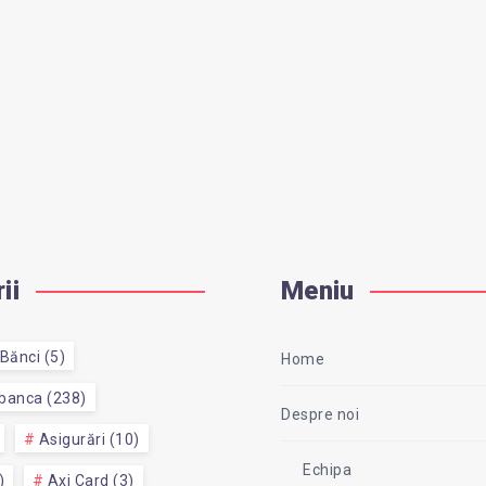
ii
Meniu
Bănci (5)
Home
 banca (238)
Despre noi
Asigurări (10)
Echipa
)
Axi Card (3)