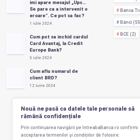
imi apare mesajul „Ups…
Se pare ca a intervenit o
Banca Tra
eroare”. Ce pot sa fac?
Bănci (5
1 iulie 2024
BCE (2)
Cum pot sa inchid cardul
Card Avantaj, la Credit
Europe Bank?
5 iulie 2024
Cum aflu numarul de
client BRD?
12 iunie 2024
Nouă ne pasă ca datele tale personale să
rămână confidențiale
Prin continuarea navigării pe
IntreabaBanca.ro
confirmi
acceptarea termenilor și condițiilor de folosire.