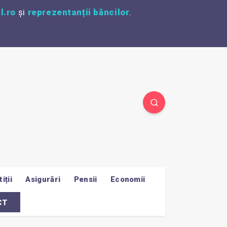
l.ro
și
reprezentanții băncilor
.
iții
Asigurări
Pensii
Economii
CT