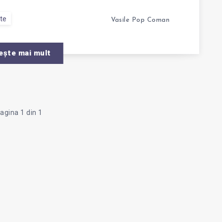
te
Vasile Pop Coman
ește mai mult
agina 1 din 1