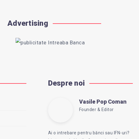
Advertising
Despre noi
Vasile Pop Coman
Vasile
Founder & Editor
Follow
Website:
Pop
me
https://intreababanca.ro
Ai o intrebare pentru bănci sau IFN-uri?
on