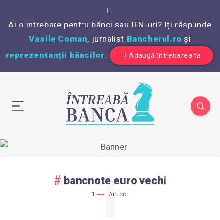
Ai o intrebare pentru bănci sau IFN-uri? Iți răspunde
Vasile Coman
, jurnalist
Bancherul.ro
și
reprezentanții băncilor
.
Adaugă întrebarea ta
1
bancnote euro vechi
1
Articol