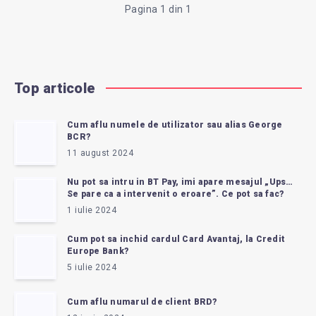
SERIE,
Pagina 1 din 1
MAI
ESTE
Top articole
VALABILĂ?
Cum aflu numele de utilizator sau alias George
BCR?
11 august 2024
Nu pot sa intru in BT Pay, imi apare mesajul „Ups…
Se pare ca a intervenit o eroare”. Ce pot sa fac?
1 iulie 2024
Cum pot sa inchid cardul Card Avantaj, la Credit
Europe Bank?
5 iulie 2024
Cum aflu numarul de client BRD?