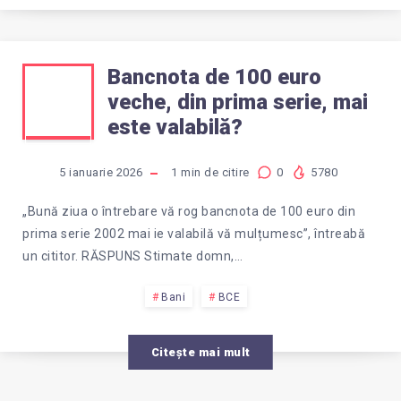
Bancnota de 100 euro
BANCNOTA
veche, din prima serie, mai
DE
este valabilă?
100
5 ianuarie 2026
1
min de citire
0
5780
EURO
„Bună ziua o întrebare vă rog bancnota de 100 euro din
prima serie 2002 mai ie valabilă vă mulțumesc”, întreabă
VECHE,
un cititor. RĂSPUNS Stimate domn,…
DIN
Bani
BCE
PRIMA
Citește mai mult