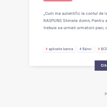
MA
„Cum ma autentific la contul de la 
AUTEN
RASPUNS Stimate domn, Pentru a v
trebuie sa urmati urmatorii pasi,
IN
aplicatie banca
Bănci
BC
CONTU
Cit
BCR
PE
P