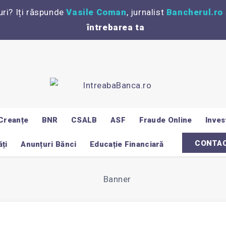
uri? Iți răspunde
Vasile Coman
, jurnalist
Bancherul.ro
întrebarea ta
Creanțe
BNR
CSALB
ASF
Fraude Online
Invest
CONTA
ți
Anunțuri Bănci
Educație Financiară