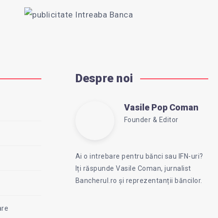
Despre noi
Vasile Pop Coman
Vasile
Founder & Editor
Follow
Website:
Pop
me
https://intreababanca.ro
Ai o intrebare pentru bănci sau IFN-uri?
on
Iți răspunde Vasile Coman, jurnalist
Facebook
Coman
Bancherul.ro și reprezentanții băncilor.
are