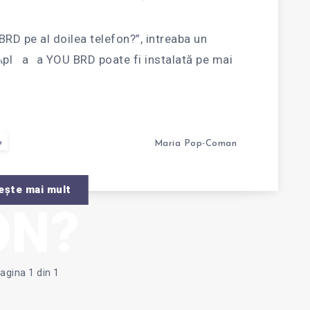
VA
RD pe al doilea telefon?”, intreaba un
UL
plicația YOU BRD poate fi instalată pe mai
…
RD
D
Maria Pop-Coman
LT
ește mai mult
ON?
agina 1 din 1