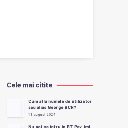
Cele mai citite
Cum aflu numele de utilizator
sau alias George BCR?
11 august 2024
Nu pot sa intru in BT Pay, imi