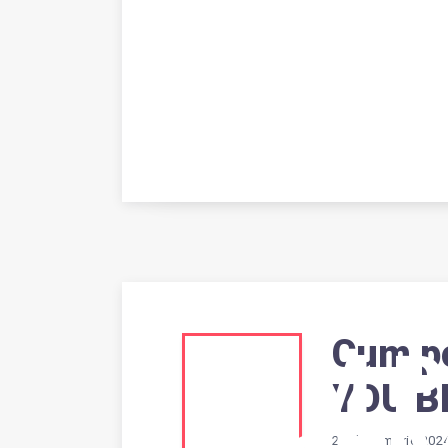
Cum po
CUM 
YOU BR
28 decembrie 202