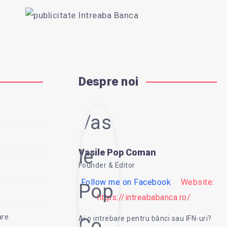
Despre noi
Vasi
le
Vasile Pop Coman
Founder & Editor
Follow me on Facebook
Website:
Pop
https://intreababanca.ro/
are
Ai o intrebare pentru bănci sau IFN-uri?
Co