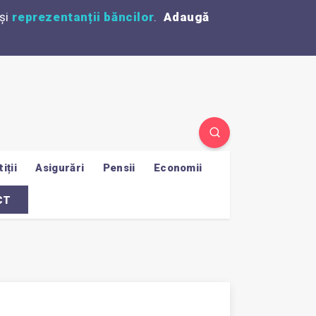
și
reprezentanții băncilor
.
Adaugă
iții
Asigurări
Pensii
Economii
CT