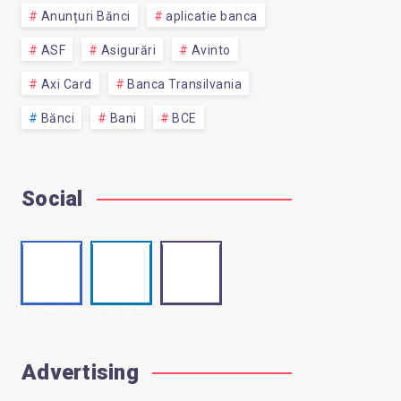
Anunțuri Bănci
aplicatie banca
ASF
Asigurări
Avinto
Axi Card
Banca Transilvania
Bănci
Bani
BCE
Social
Faceb
Linke
Email
Contact
ook
din
me!
Follow me!
Visit me!
Advertising