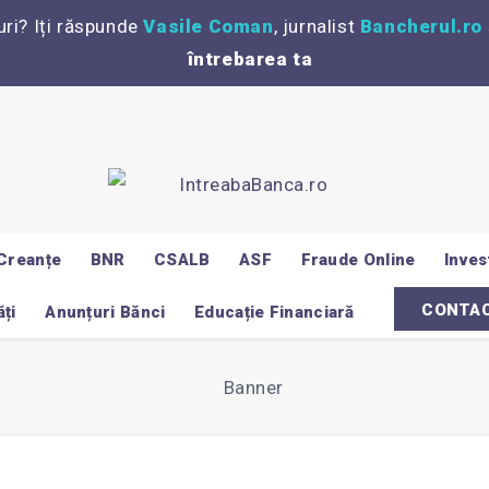
uri? Iți răspunde
Vasile Coman
, jurnalist
Bancherul.ro
întrebarea ta
Creanțe
BNR
CSALB
ASF
Fraude Online
Invest
CONTA
ți
Anunțuri Bănci
Educație Financiară