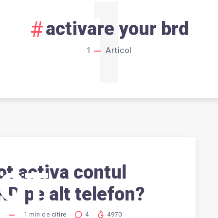
1
activare your brd
1
Articol
t activa contul
POT
D pe alt telefon?
4
1
min de citire
4
4970