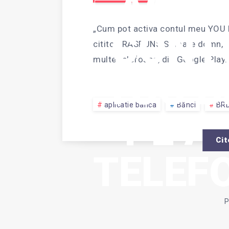
ACTI
„Cum pot activa contul meu YOU B
CONT
cititor. RASPUNS Stimate domn, A
multe telefoane, din Google Play
YOU B
aplicatie banca
Bănci
BR
PE A
Cit
TELEF
P