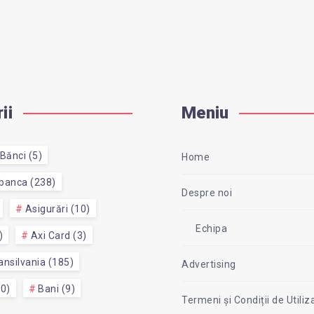
ii
Meniu
Bănci (5)
Home
 banca (238)
Despre noi
Asigurări (10)
Echipa
)
Axi Card (3)
nsilvania (185)
Advertising
50)
Bani (9)
Termeni și Condiții de Utiliz