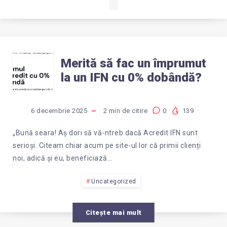
MERITĂ
Merită să fac un împrumut
la un IFN cu 0% dobândă?
SĂ
FAC
6 decembrie 2025
2
min de citire
0
139
UN
„Bună seara! Aș dori să vă-ntreb dacă Acredit IFN sunt
serioși. Citeam chiar acum pe site-ul lor că primii clienți
ÎMPRUMUT
noi, adică și eu, beneficiază…
LA
Uncategorized
UN
Citește mai mult