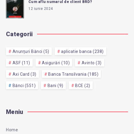
Cum aflu numarul de client BRD?
12 iunie 2024
Categorii
Anunțuri Bănci (5)
aplicatie banca (238)
ASF (11)
Asigurări (10)
Avinto (3)
Axi Card (3)
Banca Transilvania (185)
Bănci (551)
Bani (9)
BCE (2)
Meniu
Home