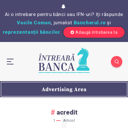
Ai o intrebare pentru bănci sau IFN-uri? Iți răspunde
Vasile Coman
, jurnalist
Bancherul.ro
și
reprezentanții băncilor
.
Adaugă întrebarea ta
1
acredit
1
Articol